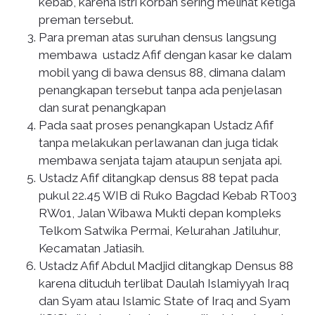
kebab, karena istri korban sering melihat ketiga
preman tersebut.
Para preman atas suruhan densus langsung
membawa ustadz Afif dengan kasar ke dalam
mobil yang di bawa densus 88, dimana dalam
penangkapan tersebut tanpa ada penjelasan
dan surat penangkapan
Pada saat proses penangkapan Ustadz Afif
tanpa melakukan perlawanan dan juga tidak
membawa senjata tajam ataupun senjata api.
Ustadz Afif ditangkap densus 88 tepat pada
pukul 22.45 WIB di Ruko Bagdad Kebab RT003
RW01, Jalan Wibawa Mukti depan kompleks
Telkom Satwika Permai, Kelurahan Jatiluhur,
Kecamatan Jatiasih.
Ustadz Afif Abdul Madjid ditangkap Densus 88
karena dituduh terlibat Daulah Islamiyyah Iraq
dan Syam atau Islamic State of Iraq and Syam