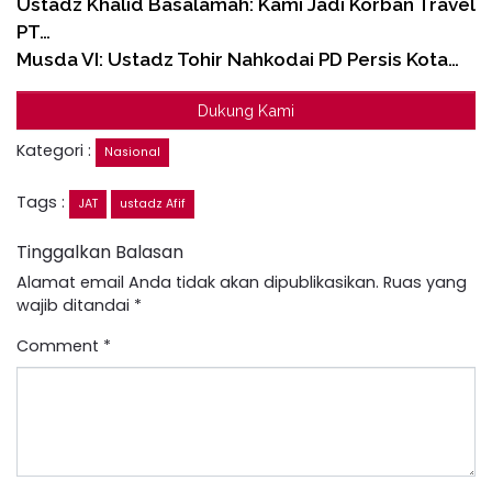
Ustadz Khalid Basalamah: Kami Jadi Korban Travel
PT…
Musda VI: Ustadz Tohir Nahkodai PD Persis Kota…
Dukung Kami
Kategori :
Nasional
Tags :
JAT
ustadz Afif
Tinggalkan Balasan
Alamat email Anda tidak akan dipublikasikan.
Ruas yang
wajib ditandai
*
Comment
*