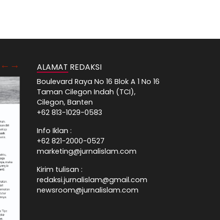
ALAMAT REDAKSI
Boulevard Raya No 16 Blok A 1 No 16
Taman Cilegon Indah (TCI),
Cilegon, Banten
+62 813-1029-0583
Info Iklan :
+62 821-2000-0527
marketing@jurnalislam.com
Kirim tulisan :
redaksi.jurnalislam@gmail.com
newsroom@jurnalislam.com