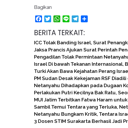
Bagikan
Facebook
Twitter
WhatsApp
Line
Telegram
Share
BERITA TERKAIT:
ICC Tolak Banding Israel, Surat Penang
Jaksa Prancis Ajukan Surat Perintah P
Pengadilan Tolak Permintaan Netanyah
Israel Di bawah Tekanan Internasional,
Turki Akan Bawa Kejahatan Perang Israe
PM Sudan Desak Kekejaman RSF Diadili 
Netanyahu Dihadapkan pada Dugaan Ko
Perlakukan Putri Kecilnya Bak Ratu, Seo
MUI Jatim Terbitkan Fatwa Haram untu
Sambil Temui Tentara yang Terluka, Ne
Netanyahu Bungkam Kritik, Tentara Isra
3 Dosen STIM Surakarta Berhasil Jadi P