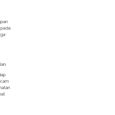
apan
 pada
rga
an.
dap
ancam
hatan
pat