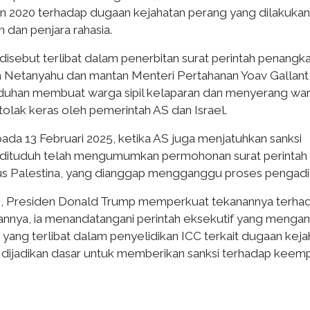
un 2020 terhadap dugaan kejahatan perang yang dilakukan
 dan penjara rahasia.
disebut terlibat dalam penerbitan surat perintah penangk
n Netanyahu dan mantan Menteri Pertahanan Yoav Gallant
duhan membuat warga sipil kelaparan dan menyerang wa
itolak keras oleh pemerintah AS dan Israel.
ada 13 Februari 2025, ketika AS juga menjatuhkan sanksi
Ia dituduh telah mengumumkan permohonan surat perintah
s Palestina, yang dianggap mengganggu proses pengadil
25, Presiden Donald Trump memperkuat tekanannya terha
kannya, ia menandatangani perintah eksekutif yang meng
yang terlibat dalam penyelidikan ICC terkait dugaan keja
ini dijadikan dasar untuk memberikan sanksi terhadap keem