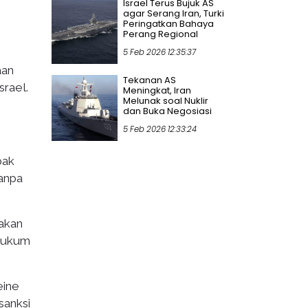
Israel Terus Bujuk AS
agar Serang Iran, Turki
Peringatkan Bahaya
Perang Regional
5 Feb 2026 12:35:37
aan
Tekanan AS
srael.
Meningkat, Iran
Melunak soal Nuklir
dan Buka Negosiasi
5 Feb 2026 12:33:24
bak
anpa
takan
 hukum
eine
sanksi