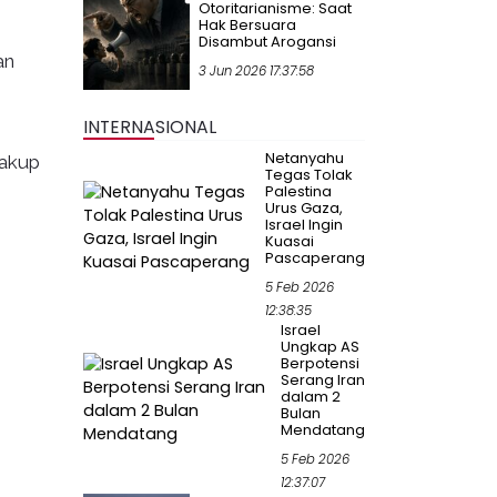
Otoritarianisme: Saat
Hak Bersuara
Disambut Arogansi
an
3 Jun 2026 17:37:58
INTERNASIONAL
Netanyahu
cakup
Tegas Tolak
Palestina
Urus Gaza,
Israel Ingin
Kuasai
Pascaperang
5 Feb 2026
12:38:35
Israel
Ungkap AS
Berpotensi
Serang Iran
dalam 2
Bulan
Mendatang
5 Feb 2026
12:37:07