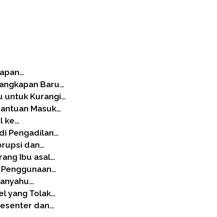
kapan…
enangkapan Baru…
u untuk Kurangi…
 Bantuan Masuk…
l ke…
di Pengadilan…
rupsi dan…
rang Ibu asal…
k Penggunaan…
tanyahu…
el yang Tolak…
resenter dan…