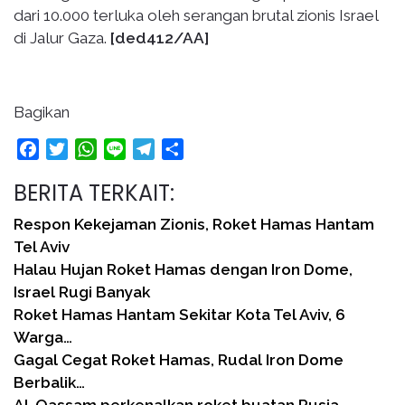
dari 10.000 terluka oleh serangan brutal zionis Israel
di Jalur Gaza.
[ded412/AA]
Bagikan
Facebook
Twitter
WhatsApp
Line
Telegram
Share
BERITA TERKAIT:
Respon Kekejaman Zionis, Roket Hamas Hantam
Tel Aviv
Halau Hujan Roket Hamas dengan Iron Dome,
Israel Rugi Banyak
Roket Hamas Hantam Sekitar Kota Tel Aviv, 6
Warga…
Gagal Cegat Roket Hamas, Rudal Iron Dome
Berbalik…
Al-Qassam perkenalkan roket buatan Rusia