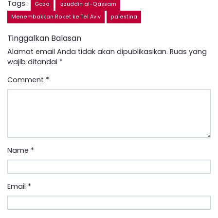
Tags :
Gaza
Izzuddin al-Qassam
Menembakkan Roket ke Tel Aviv
palestina
Tinggalkan Balasan
Alamat email Anda tidak akan dipublikasikan.
Ruas yang
wajib ditandai
*
Comment
*
Name
*
Email
*