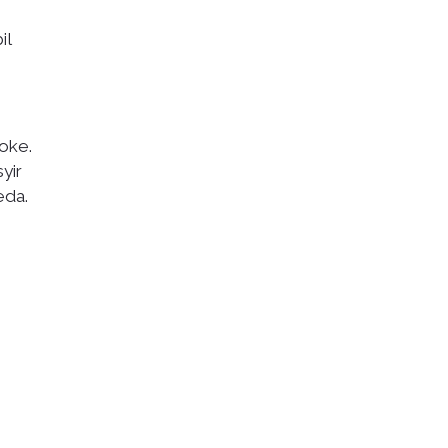
il
oke.
yir
eda.