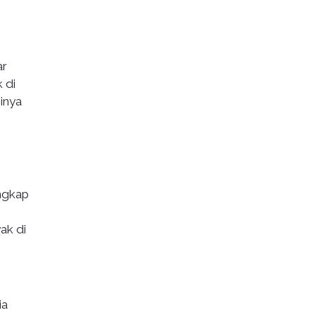
ar
 di
inya
ngkap
ak di
ia