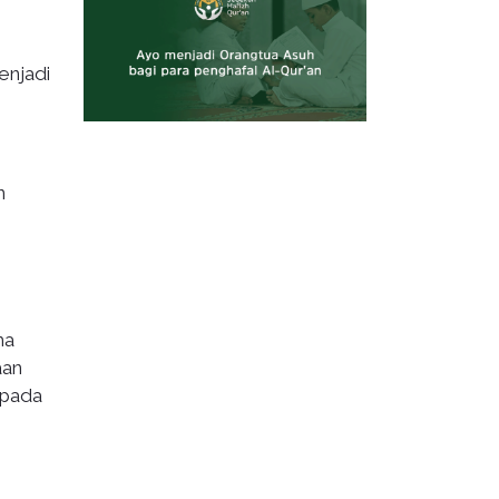
enjadi
n
ma
aan
 pada