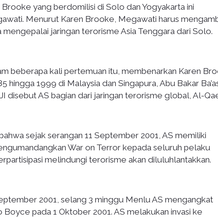
Brooke yang berdomilisi di Solo dan Yogyakarta ini
egawati. Menurut Karen Brooke, Megawati harus mengamb
 mengepalai jaringan terorisme Asia Tenggara dari Solo.
am beberapa kali pertemuan itu, membenarkan Karen Bro
5 hingga 1999 di Malaysia dan Singapura, Abu Bakar Ba’as
 disebut AS bagian dari jaringan terorisme global, Al-Qa
ahwa sejak serangan 11 September 2001, AS memiliki
 mengumandangkan War on Terror kepada seluruh pelaku
partisipasi melindungi terorisme akan diluluhlantakkan.
1 September 2001, selang 3 minggu Menlu AS mengangkat
o Boyce pada 1 Oktober 2001. AS melakukan invasi ke