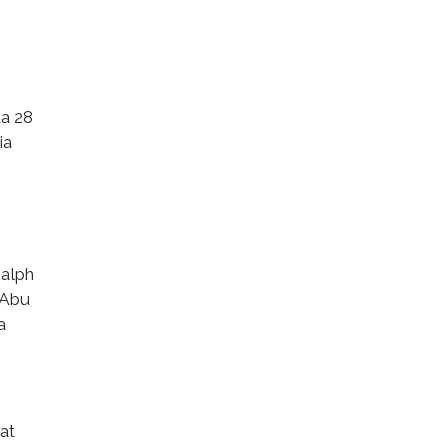
a 28
ia
Ralph
 Abu
a
at