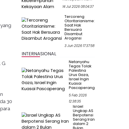
14 Jul 2026 08:04:37
Tercoreng
Otoritarianisme:
 yang
Saat Hak
Bersuara
Disambut
Arogansi
3 Jun 2026 17:37:58
INTERNASIONAL
Netanyahu
. G
Tegas Tolak
Palestina
Urus Gaza,
Israel Ingin
Kuasai
Pascaperang
un
5 Feb 2026
da 30
12:38:35
Israel
 para
Ungkap AS
Berpotensi
Serang Iran
dalam 2
Bulan