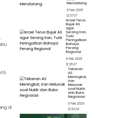
Mendatang
5 Feb 2026
12:37:07
Israel Terus
Bujuk AS
agar
Serang Iran,
Turki
,
Peringatkan
Bahaya
tahu
Perang
Regional
5 Feb 2026
12:35:37
Tekanan
 AS
AS
Meningkat,
Iran
Melunak
soal Nuklir
dan Buka
Negosiasi
5 Feb 2026
ang di
12:33:24