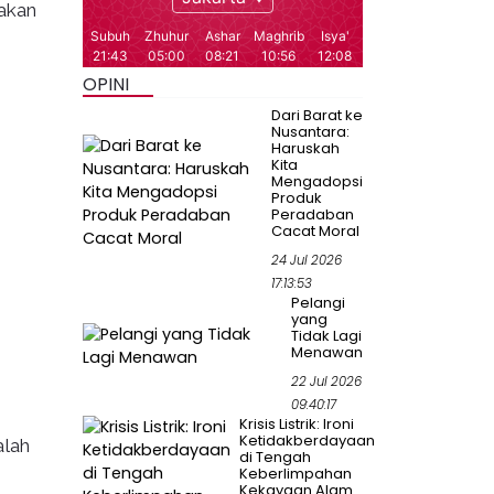
akan
OPINI
Dari Barat ke
Nusantara:
Haruskah
Kita
Mengadopsi
Produk
Peradaban
Cacat Moral
24 Jul 2026
17:13:53
Pelangi
yang
Tidak Lagi
Menawan
22 Jul 2026
09:40:17
Krisis Listrik: Ironi
Ketidakberdayaan
alah
di Tengah
Keberlimpahan
Kekayaan Alam