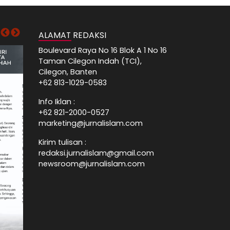
ALAMAT REDAKSI
Boulevard Raya No 16 Blok A 1 No 16
Taman Cilegon Indah (TCI),
Cilegon, Banten
+62 813-1029-0583
Info Iklan :
+62 821-2000-0527
marketing@jurnalislam.com
Kirim tulisan :
redaksi.jurnalislam@gmail.com
newsroom@jurnalislam.com