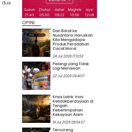
r dua
OPINI
i
Dari Barat ke
Nusantara: Haruskah
Kita Mengadopsi
Produk Peradaban
Cacat Moral
24 Jul 2026 17:13:53
Pelangi yang Tidak
Lagi Menawan
22 Jul 2026 09:40:17
Krisis Listrik: Ironi
Ketidakberdayaan di
Tengah
Keberlimpahan
Kekayaan Alam
14 Jul 2026 08:04:37
Tercoreng