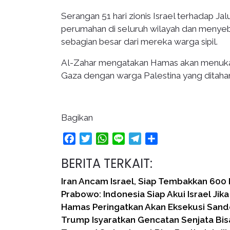
Serangan 51 hari zionis Israel terhadap J
perumahan di seluruh wilayah dan menyeba
sebagian besar dari mereka warga sipil.
Al-Zahar mengatakan Hamas akan menukar t
Gaza dengan warga Palestina yang ditahan 
Bagikan
Facebook
Twitter
WhatsApp
Line
Telegram
Share
BERITA TERKAIT:
Iran Ancam Israel, Siap Tembakkan 600
Prabowo: Indonesia Siap Akui Israel Jika
Hamas Peringatkan Akan Eksekusi Sander
Trump Isyaratkan Gencatan Senjata Bis