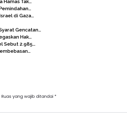
ika Hamas Tak…
k Pemindahan…
srael di Gaza…
Syarat Gencatan…
Tegaskan Hak…
el Sebut 2.985…
 Pembebasan…
.
Ruas yang wajib ditandai
*