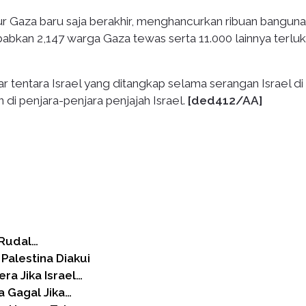
alur Gaza baru saja berakhir, menghancurkan ribuan bangun
bkan 2,147 warga Gaza tewas serta 11.000 lainnya terluk
entara Israel yang ditangkap selama serangan Israel di 
di penjara-penjara penjajah Israel.
[ded412/AA]
 Rudal…
 Palestina Diakui
a Jika Israel…
a Gagal Jika…