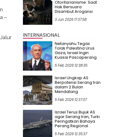
Otoritarianisme: Saat
Hak Bersuara
an
Disambut Arogansi
a –
3 Jun 2026 17:37:58
INTERNASIONAL
Jalur
Netanyahu Tegas
Tolak Palestina Urus
Gaza, Israel Ingin
Kuasai Pascaperang
5 Feb 2026 12:38:35
Israel Ungkap AS
Berpotensi Serang Iran
dalam 2 Bulan
Mendatang
5 Feb 2026 12:37:07
Israel Terus Bujuk AS
agar Serang Iran, Turki
Peringatkan Bahaya
Perang Regional
5 Feb 2026 12:35:37