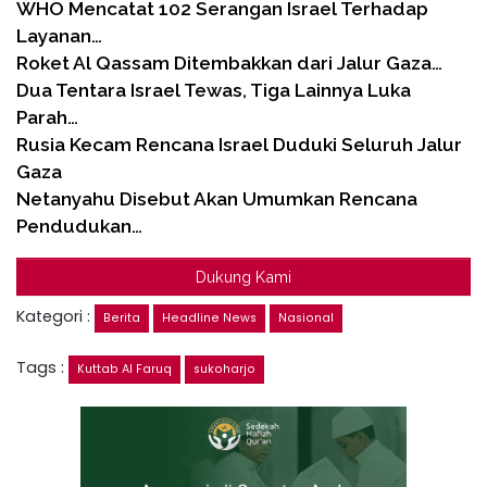
WHO Mencatat 102 Serangan Israel Terhadap
Layanan…
Roket Al Qassam Ditembakkan dari Jalur Gaza…
Dua Tentara Israel Tewas, Tiga Lainnya Luka
Parah…
Rusia Kecam Rencana Israel Duduki Seluruh Jalur
Gaza
Netanyahu Disebut Akan Umumkan Rencana
Pendudukan…
Dukung Kami
Kategori :
Berita
Headline News
Nasional
Tags :
Kuttab Al Faruq
sukoharjo