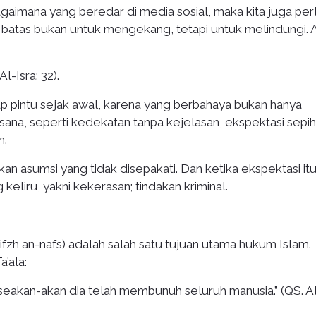
gaimana yang beredar di media sosial, maka kita juga per
 batas bukan untuk mengekang, tetapi untuk melindungi. A
l-Isra: 32).
up pintu sejak awal, karena yang berbahaya bukan hanya
sana, seperti kedekatan tanpa kejelasan, ekspektasi sepih
n.
rkan asumsi yang tidak disepakati. Dan ketika ekspektasi it
 keliru, yakni kekerasan; tindakan kriminal.
hifzh an-nafs) adalah salah satu tujuan utama hukum Islam.
’ala:
eakan-akan dia telah membunuh seluruh manusia.” (QS. A