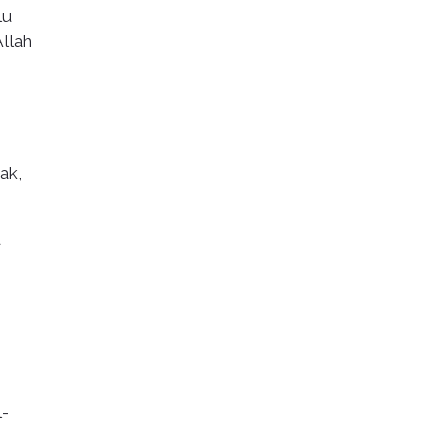
lu
llah
ak,
u
l-