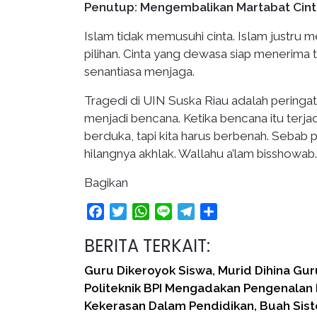
Penutup: Mengembalikan Martabat Cint
Islam tidak memusuhi cinta. Islam justru
pilihan. Cinta yang dewasa siap menerima t
senantiasa menjaga.
Tragedi di UIN Suska Riau adalah peringat
menjadi bencana. Ketika bencana itu terjad
berduka, tapi kita harus berbenah. Sebab 
hilangnya akhlak. Wallahu a’lam bisshowab.
Bagikan
Facebook
Twitter
WhatsApp
Line
Telegram
Share
BERITA TERKAIT:
Guru Dikeroyok Siswa, Murid Dihina Gur
Politeknik BPI Mengadakan Pengenalan
Kekerasan Dalam Pendidikan, Buah Sist