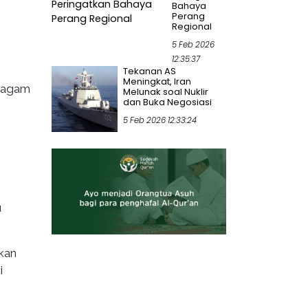
Bahaya
Perang
Regional
5 Feb 2026
12:35:37
Tekanan AS
Meningkat, Iran
eragam
Melunak soal Nuklir
dan Buka Negosiasi
5 Feb 2026 12:33:24
u
ukan
i