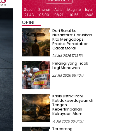
OPINI
Dari Barat ke
Nusantara: Haruskah
Kita Mengadopsi
Produk Peradaban
Cacat Moral
24 Jul 2026 17:13:53
Pelangi yang Tidak
Lagi Menawan
22 Jul 2026 09:40:17
Krisis Listrik: Ironi
Ketidakberdayaan di
Tengah
Keberlimpahan
Kekayaan Alam
14 Jul 2026 08:04:37
Tercoreng