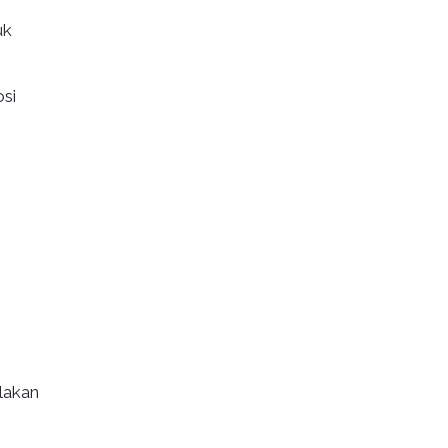
uk
si
lakan
.