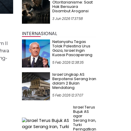
Otoritarianisme: Saat
Hak Bersuara
Disambut Arogansi
3 Jun 2026 17:37:58
INTERNASIONAL
Netanyahu Tegas
m II
Tolak Palestina Urus
Gaza, Israel Ingin
ahwa
Kuasai Pascaperang
ang-
5 Feb 2026 12:38:35
Israel Ungkap AS
Berpotensi Serang Iran
dalam 2 Bulan
Mendatang
5 Feb 2026 12:37:07
Israel Terus
Bujuk AS
agar
Serang Iran,
Turki
Peringatkan