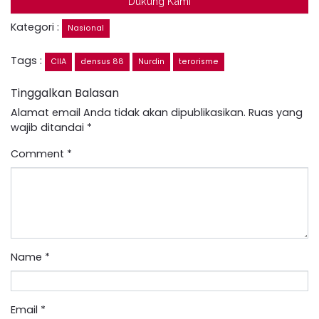
Dukung Kami
Kategori :
Nasional
Tags :
CIIA
densus 88
Nurdin
terorisme
Tinggalkan Balasan
Alamat email Anda tidak akan dipublikasikan.
Ruas yang
wajib ditandai
*
Comment
*
Name
*
Email
*