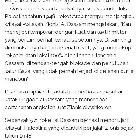
Brigade al Qassam menegaskan bahwa roket-roket
al Qassam untuk pertama kalinya, sejak pendudukan
Palestina tahun 1948, roket Arab mampu menjangkau
wilayah-wilayah Zionis. Al Qassam mengatakan, “Kami
menej pertempuran dengan kuat dan taktik militer
yang berlum pernah terjadi sebelumnya. Di samping
ditemukannya bagian arsenal roket, yang mencakup
roket buatan lokal 100% oleh tangan-tangan al
Qassam, di tengah-tengah blokade dan penutupan
Jalur Gaza, yang tidak pernah terjadi di belahan dunia
manapun.”
Di antara capaian itu adalah keberhasilan pasukan
katak Brigade al Qassam yang menerobos
pertahanan angkatan luat Zionis di Ashkelon.
Sebanyak 571 roket al Qassam berhasil menghujani
wilayah Palestina yang diduduki penjajah Zionis sejak
tahun 1948.