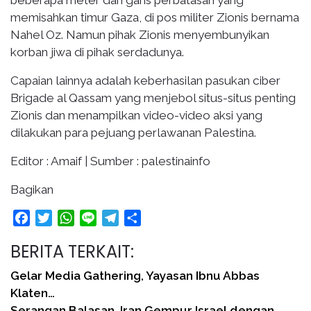
memisahkan timur Gaza, di pos militer Zionis bernama
Nahel Oz. Namun pihak Zionis menyembunyikan
korban jiwa di pihak serdadunya.
Capaian lainnya adalah keberhasilan pasukan ciber
Brigade al Qassam yang menjebol situs-situs penting
Zionis dan menampilkan video-video aksi yang
dilakukan para pejuang perlawanan Palestina.
Editor : Amaif | Sumber : palestinainfo
Bagikan
Facebook
Twitter
WhatsApp
Line
Telegram
Share
BERITA TERKAIT:
Gelar Media Gathering, Yayasan Ibnu Abbas
Klaten…
Serangan Balasan, Iran Gempur Israel dengan