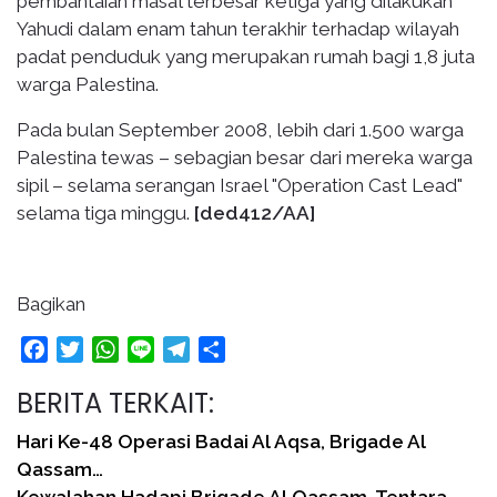
pembantaian masal terbesar ketiga yang dilakukan
Yahudi dalam enam tahun terakhir terhadap wilayah
padat penduduk yang merupakan rumah bagi 1,8 juta
warga Palestina.
Pada bulan September 2008, lebih dari 1.500 warga
Palestina tewas – sebagian besar dari mereka warga
sipil – selama serangan Israel "Operation Cast Lead"
selama tiga minggu.
[ded412/AA]
Bagikan
Facebook
Twitter
WhatsApp
Line
Telegram
Share
BERITA TERKAIT:
Hari Ke-48 Operasi Badai Al Aqsa, Brigade Al
Qassam…
Kewalahan Hadapi Brigade Al Qassam, Tentara