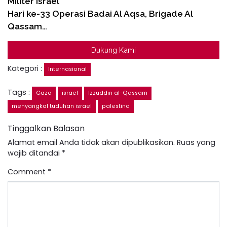
Militer Israel
Hari ke-33 Operasi Badai Al Aqsa, Brigade Al
Qassam…
Dukung Kami
Kategori :
Internasional
Tags :
Gaza
israel
Izzuddin al-Qassam
menyangkal tuduhan israel
palestina
Tinggalkan Balasan
Alamat email Anda tidak akan dipublikasikan.
Ruas yang
wajib ditandai
*
Comment
*