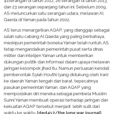
41serangan di tahun 2012, 26 serangan di tahun 2013,
dan 23 serangan sepanjang tahun ini. Sebelum 2009,
AS meluncurkan satu serangan udara, melawan Al
Qaeda di Yaman pada tahun 2002.
AS terus menargetkan AQAP, yang dianggap sebagai
salah satu cabang Al Qaeda yang paling berbahaya,
meskipun pemerintah boneka Yaman telah runtuh. AS
tetap mengandalkan pemerintah pusat serta dinas
militer dan intelijen Yaman untuk memberikan
dukungan politik dan informasi dalam upaya melawan
jaringan kelompok jihad itu. Namun perluasan kendali
pemberontak Syiah Houthi (yang didukung oleh Iran)
ke daerah Yaman tengah dan barat, tepecahnya
pasukan pemerintah Yaman, dan AQAP yang
memposisikan diri mereka sebagai pembela Muslim
Sunni Yaman membuat operasi terhadap jaringan dan
kekuatan AQAP tersebut menjadi lebih sulit dari
waktu ke waktu.
[ded412/the long war journal]