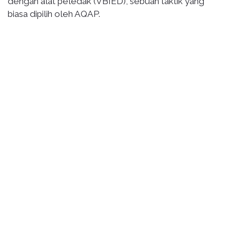
dengan alat peledak (VBIED), sebuah taktik yang
biasa dipilih oleh AQAP.