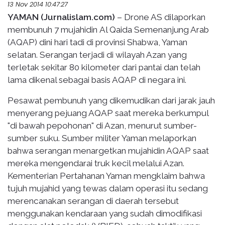
13 Nov 2014 10:47:27
YAMAN (Jurnalislam.com)
– Drone AS dilaporkan
membunuh 7 mujahidin Al Qaida Semenanjung Arab
(AQAP) dini hari tadi di provinsi Shabwa, Yaman
selatan. Serangan terjadi di wilayah Azan yang
terletak sekitar 80 kilometer dari pantai dan telah
lama dikenal sebagai basis AQAP di negara ini.
Pesawat pembunuh yang dikemudikan dari jarak jauh
menyerang pejuang AQAP saat mereka berkumpul
"di bawah pepohonan" di Azan, menurut sumber-
sumber suku. Sumber militer Yaman melaporkan
bahwa serangan menargetkan mujahidin AQAP saat
mereka mengendarai truk kecil melalui Azan.
Kementerian Pertahanan Yaman mengklaim bahwa
tujuh mujahid yang tewas dalam operasi itu sedang
merencanakan serangan di daerah tersebut
menggunakan kendaraan yang sudah dimodifikasi