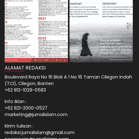
ALAMAT REDAKSI
Boulevard Raya No 16 Blok A 1 No 16 Taman Cilegon Indah
(TCI), Cilegon, Banten
+62 813-1029-0583
Info Iklan :
+62 821-2000-0527
marketing@jurnalislam.com
Kirim tulisan :
redaksi.jurnalislam@gmail.com
newsroom@jurnalislam.com