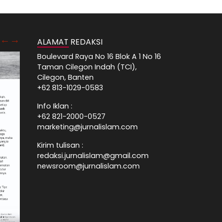
ALAMAT REDAKSI
Boulevard Raya No 16 Blok A 1 No 16
Taman Cilegon Indah (TCI),
Cilegon, Banten
+62 813-1029-0583
Info Iklan :
+62 821-2000-0527
marketing@jurnalislam.com
Kirim tulisan :
redaksi.jurnalislam@gmail.com
newsroom@jurnalislam.com