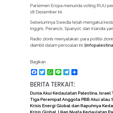
Parlemen Eropa menunda voting RUU peng
18 Desember ini.
Sebelumnya Swedia telah mengakui kedaul
Inggris, Perancis, Spanyol, dan Irlandia y
Radio zionis menyatakan, para politisi z
diambil dalam persoalan ini.
[infopalestina
Bagikan
Facebook
Twitter
WhatsApp
Line
Telegram
Share
BERITA TERKAIT:
Dunia Akui Kedaulatan Palestina, Israel
Tiga Perempat Anggota PBB Akui atau 
Krisis Energi Global dan Rapuhnya Keda
Krisis Global, Ujian Nyata Kedaulatan P