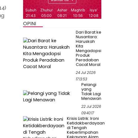
14)
ng
OPINI
Dari Barat ke
Nusantara:
Haruskah
Kita
Mengadopsi
Produk
Peradaban
Cacat Moral
24 Jul 2026
17:13:53
Pelangi
yang
Tidak Lagi
Menawan
22 Jul 2026
09:40:17
Krisis Listrik: Ironi
Ketidakberdayaan
di Tengah
Keberlimpahan
Kekayaan Alam