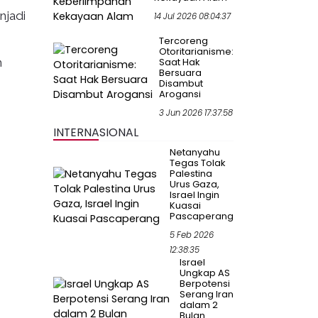
njadi
14 Jul 2026 08:04:37
Tercoreng
Otoritarianisme:
n
Saat Hak
Bersuara
Disambut
Arogansi
3 Jun 2026 17:37:58
INTERNASIONAL
Netanyahu
Tegas Tolak
Palestina
Urus Gaza,
Israel Ingin
Kuasai
Pascaperang
5 Feb 2026
12:38:35
Israel
Ungkap AS
Berpotensi
Serang Iran
dalam 2
Bulan