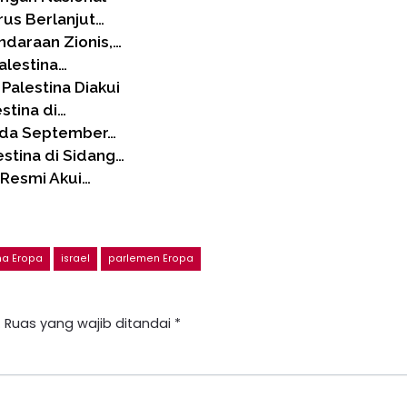
us Berlanjut…
ndaraan Zionis,…
alestina…
 Palestina Diakui
stina di…
pada September…
stina di Sidang…
l Resmi Akui…
a Eropa
israel
parlemen Eropa
.
Ruas yang wajib ditandai
*