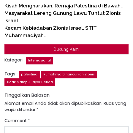
Kisah Mengharukan: Remaja Palestina di Bawah…
Masyarakat Lereng Gunung Lawu Tuntut Zionis
Israel…
Kecam Kebiadaban Zionis Israel, STIT
Muhammadiyah…
Dukung Kami
Kategori :
Internasional
Tags :
palestina
Rumahnya Dihancurkan Zionis
Tidak Mampu Bayar Denda
Tinggalkan Balasan
Alamat email Anda tidak akan dipublikasikan.
Ruas yang
wajib ditandai
*
Comment
*