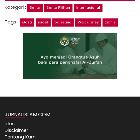
Kategori :
Berita
Berita Pilihan
Internasional
Tags :
Gaza
israel
palestina
Walt disney
zionis
JURNALISLAM.COM
Iklan
Disclaimer
Tentang Kami