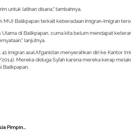
irim untuk latihan disana,” tambahnya.
 MUI Balikpapan terkait keberadaan imigran-imigran ters
is Ulama di Balikpapan, cuma kita belum mendapat ketera
ernyataan,” lanjutnya.
41 imigran asal Afganistan menyerahkan diri ke Kantor Imi
1/2014). Mereka diduga Syi’ah karena mereka kerap mela
si Balikpapan.
sia Pimpin…