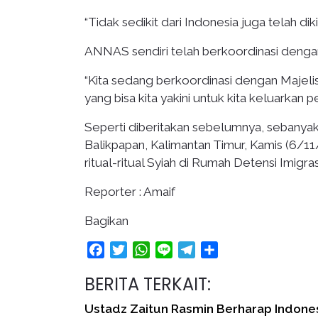
“Tidak sedikit dari Indonesia juga telah dik
ANNAS sendiri telah berkoordinasi dengan
“Kita sedang berkoordinasi dengan Majel
yang bisa kita yakini untuk kita keluarkan p
Seperti diberitakan sebelumnya, sebanyak 
Balikpapan, Kalimantan Timur, Kamis (6/1
ritual-ritual Syiah di Rumah Detensi Imigra
Reporter : Amaif
Bagikan
Facebook
Twitter
WhatsApp
Line
Telegram
Share
BERITA TERKAIT:
Ustadz Zaitun Rasmin Berharap Indone