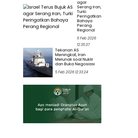
agar
Serang Iran,
Turki
Peringatkan
Bahaya
Perang
Regional
5 Feb 2026
12:35:37
Tekanan AS
Meningkat, Iran
Melunak soal Nuklir
dan Buka Negosiasi
5 Feb 2026 12:33:24