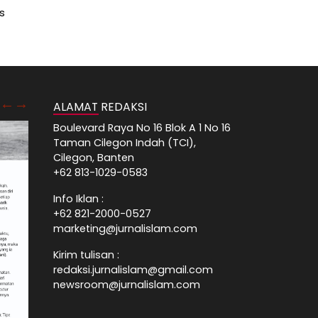
s
ALAMAT REDAKSI
Boulevard Raya No 16 Blok A 1 No 16
Taman Cilegon Indah (TCI),
Cilegon, Banten
+62 813-1029-0583
Info Iklan :
+62 821-2000-0527
marketing@jurnalislam.com
Kirim tulisan :
redaksi.jurnalislam@gmail.com
newsroom@jurnalislam.com