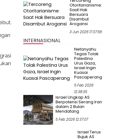
Tercoreng
Otoritarianisme:
Saat Hak
Bersuara
Disambut
ebut.
Arogansi
3 Jun 2026 17:37:58
ngan
INTERNASIONAL
Netanyahu
Tegas Tolak
grasi
Palestina
kukan
Urus Gaza,
Israel Ingin
Kuasai
Pascaperang
5 Feb 2026
12:38:35
Israel Ungkap AS
Berpotensi Serang Iran
dalam 2 Bulan
Mendatang
5 Feb 2026 12:37:07
Israel Terus
Bujuk AS