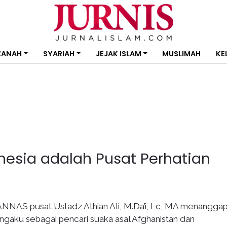
ZANAH
SYARIAH
JEJAK ISLAM
MUSLIMAH
KE
donesia adalah Pusat Perhatian
NNAS pusat Ustadz Athian Ali, M.Da’i, Lc, MA menanggap
gaku sebagai pencari suaka asal Afghanistan dan