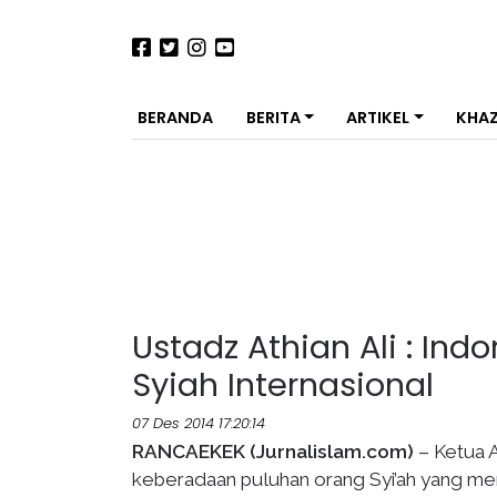
BERANDA
BERITA
ARTIKEL
KHA
Ustadz Athian Ali : In
Syiah Internasional
07 Des 2014 17:20:14
RANCAEKEK (Jurnalislam.com)
– Ketua A
keberadaan puluhan orang Syi’ah yang men