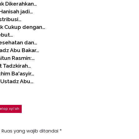
uk Dikerahkan…
Hanisah jadi…
tribusi…
ak Cukup dengan…
ebut…
Kesehatan dan…
tadz Abu Bakar…
itun Rasmin:…
t Tadzkirah…
him Ba'asyir…
n Ustadz Abu…
elap syi'ah
.
Ruas yang wajib ditandai
*