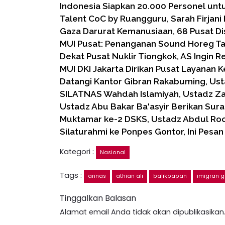
Indonesia Siapkan 20.000 Personel unt
Talent CoC by Ruangguru, Sarah Firjani 
Gaza Darurat Kemanusiaan, 68 Pusat Dis
MUI Pusat: Penanganan Sound Horeg T
Dekat Pusat Nuklir Tiongkok, AS Ingin R
MUI DKI Jakarta Dirikan Pusat Layanan 
Datangi Kantor Gibran Rakabuming, Us
SILATNAS Wahdah Islamiyah, Ustadz Za
Ustadz Abu Bakar Ba'asyir Berikan Sura
Muktamar ke-2 DSKS, Ustadz Abdul Roc
Silaturahmi ke Ponpes Gontor, Ini Pesa
Kategori :
Nasional
Tags :
annas
athian ali
balikpapan
imigran g
Tinggalkan Balasan
Alamat email Anda tidak akan dipublikasikan