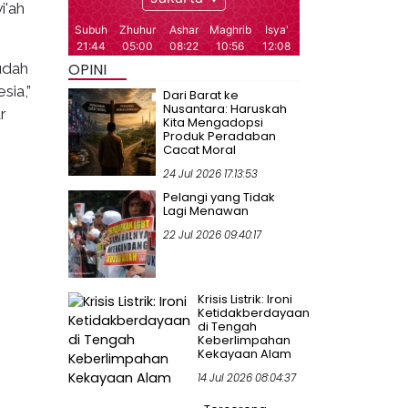
i'ah
udah
OPINI
sia,”
Dari Barat ke
Nusantara: Haruskah
r
Kita Mengadopsi
Produk Peradaban
Cacat Moral
24 Jul 2026 17:13:53
Pelangi yang Tidak
Lagi Menawan
22 Jul 2026 09:40:17
Krisis Listrik: Ironi
Ketidakberdayaan
di Tengah
Keberlimpahan
Kekayaan Alam
14 Jul 2026 08:04:37