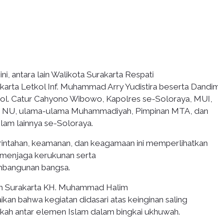
i, antara lain Walikota Surakarta Respati
arta Letkol Inf. Muhammad Arry Yudistira beserta Dandi
ol. Catur Cahyono Wibowo, Kapolres se-Soloraya, MUI,
a NU, ulama-ulama Muhammadiyah, Pimpinan MTA, dan
lam lainnya se-Soloraya.
rintahan, keamanan, dan keagamaan ini memperlihatkan
 menjaga kerukunan serta
mbangunan bangsa.
m Surakarta KH. Muhammad Halim
an bahwa kegiatan didasari atas keinginan saling
kah antar elemen Islam dalam bingkai ukhuwah.