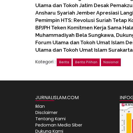
Ulama dan Tokoh Jatim Desak Pemakzul
Ansharu Syariah Jember Apresiasi Lan
Pemimpin HTS: Revolusi Suriah Tetap 
BPJPH Teken Komitmen Kerja Sama Hal
Muhammadiyah Bela Sungkawa, Dukung
Forum Ulama dan Tokoh Umat Islam D
Ulama dan Tokoh Umat Islam Surakart
Kategori :
Berita
Berita Pilihan
Nasional
JURNALISLAM.COM
INFO
Iklan
Disclaimer
Tentang Kami
Pedoman Media Siber
Dukung Kami