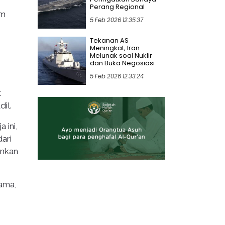
Perang Regional
am
5 Feb 2026 12:35:37
Tekanan AS
Meningkat, Iran
Melunak soal Nuklir
dan Buka Negosiasi
5 Feb 2026 12:33:24
t
il.
 ini,
ari
ankan
gama,