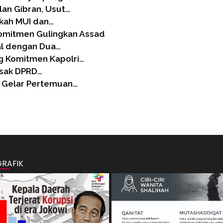
an Gibran, Usut…
gkah MUI dan…
Komitmen Gulingkan Assad
al dengan Dua…
 Komitmen Kapolri…
esak DPRD…
a Gelar Pertemuan…
GRAFIK