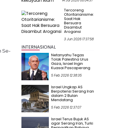
14 Jul 2026 08:04:37
Tercoreng
Otoritarianisme:
Saat Hak
Bersuara
Disambut
Arogansi
3 Jun 2026 17:37:58
INTERNASIONAL
m Se-
Netanyahu Tegas
Tolak Palestina Urus
Gaza, Israel Ingin
Kuasai Pascaperang
5 Feb 2026 12:38:35
Israel Ungkap AS
Berpotensi Serang Iran
dalam 2 Bulan
Mendatang
5 Feb 2026 12:37:07
Israel Terus Bujuk AS
agar Serang Iran, Turki
Peringatkan Bahaya