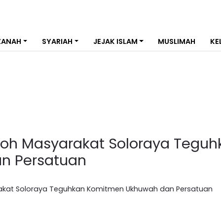
ZANAH
SYARIAH
JEJAK ISLAM
MUSLIMAH
KE
koh Masyarakat Soloraya Teguh
n Persatuan