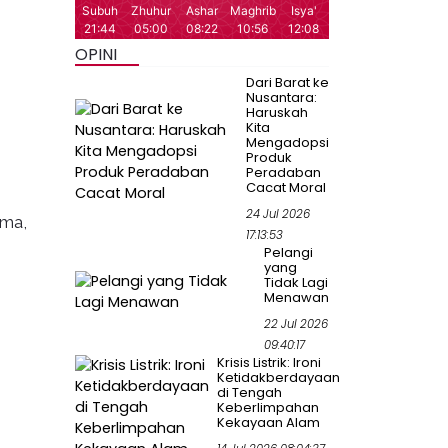
OPINI
Dari Barat ke
Nusantara:
Haruskah
Kita
Mengadopsi
Produk
Peradaban
Cacat Moral
24 Jul 2026
ama,
17:13:53
Pelangi
yang
Tidak Lagi
Menawan
22 Jul 2026
09:40:17
Krisis Listrik: Ironi
Ketidakberdayaan
di Tengah
Keberlimpahan
Kekayaan Alam