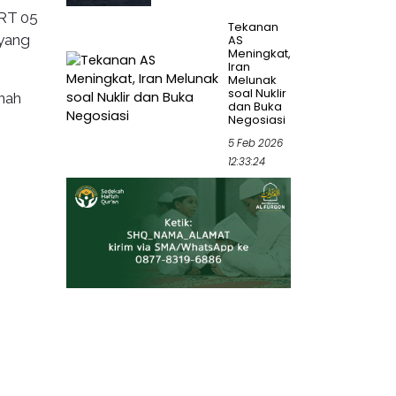
 RT 05
Tekanan
 yang
AS
Meningkat,
Iran
Melunak
soal Nuklir
nah
dan Buka
Negosiasi
5 Feb 2026
12:33:24