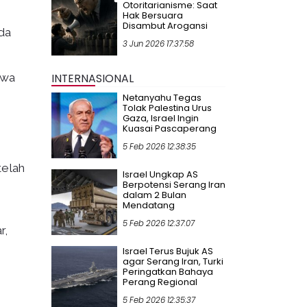
Otoritarianisme: Saat
Hak Bersuara
Disambut Arogansi
ada
3 Jun 2026 17:37:58
hwa
INTERNASIONAL
Netanyahu Tegas
Tolak Palestina Urus
Gaza, Israel Ingin
Kuasai Pascaperang
5 Feb 2026 12:38:35
telah
Israel Ungkap AS
Berpotensi Serang Iran
dalam 2 Bulan
Mendatang
5 Feb 2026 12:37:07
r,
Israel Terus Bujuk AS
agar Serang Iran, Turki
Peringatkan Bahaya
Perang Regional
5 Feb 2026 12:35:37