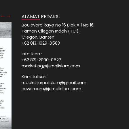
ALAMAT REDAKSI
Boulevard Raya No 16 Blok A 1 No 16
Taman Cilegon Indah (TCI),
Cilegon, Banten
+62 813-1029-0583
Info Iklan :
+62 821-2000-0527
marketing@jurnalislam.com
Kirim tulisan :
redaksi.jurnalislam@gmail.com
newsroom@jurnalislam.com