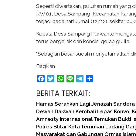
Seperti diwartakan, puluhan rumah yang di
RW 01, Desa Sampang, Kecamatan Karangko
terjadi pada hari Jumat (12/12), sekitar puk
Kepala Desa Sampang Purwanto mengatak
terus bergerak dan kondisi gelap gulita.
"Sebagian besar sudah menyelamatkan diri, 
Bagikan
Facebook
Twitter
WhatsApp
Line
Telegram
Share
BERITA TERKAIT:
Hamas Serahkan Lagi Jenazah Sandera I
Dewan Dakwah Kembali Lepas Konvoi 
Amnesty Internasional Temukan Bukti I
Polres Blitar Kota Temukan Ladang Ganj
Masyarakat dan Gabungan Ormas Islam