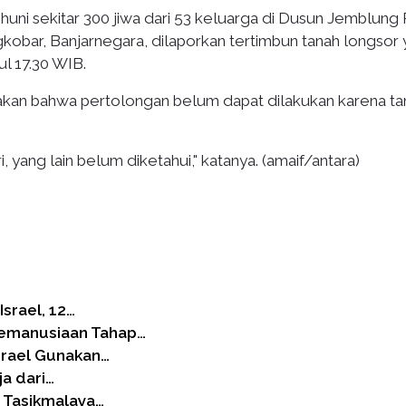
huni sekitar 300 jiwa dari 53 keluarga di Dusun Jemblung
bar, Banjarnegara, dilaporkan tertimbun tanah longsor
ul 17.30 WIB.
an bahwa pertolongan belum dapat dilakukan karena ta
yang lain belum diketahui," katanya. (amaif/antara)
srael, 12…
Kemanusiaan Tahap…
srael Gunakan…
a dari…
 Tasikmalaya…