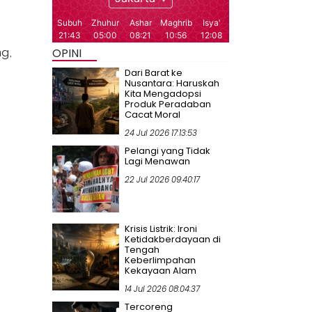
ng,
OPINI
Dari Barat ke
Nusantara: Haruskah
Kita Mengadopsi
Produk Peradaban
Cacat Moral
24 Jul 2026 17:13:53
Pelangi yang Tidak
Lagi Menawan
22 Jul 2026 09:40:17
Krisis Listrik: Ironi
Ketidakberdayaan di
Tengah
Keberlimpahan
Kekayaan Alam
14 Jul 2026 08:04:37
Tercoreng