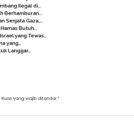
bang Ilegal di…
zah Berhamburan…
n Senjata Gaza,…
, Hamas Butuh…
Israel yang Tewas…
na yang…
tuk Langgar…
.
Ruas yang wajib ditandai
*