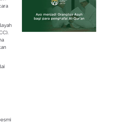
cara
layah
CC).
na
kan
ai
resmi