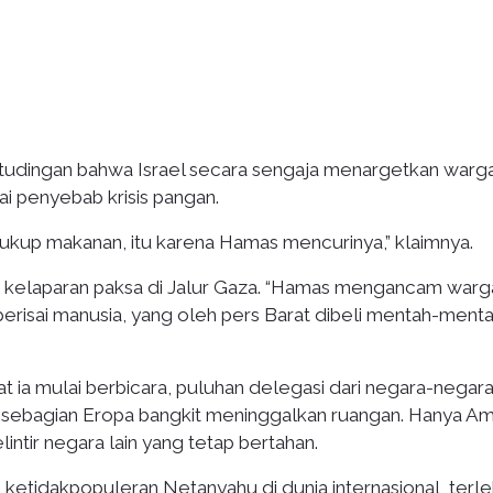
dingan bahwa Israel secara sengaja menargetkan warga 
i penyebab krisis pangan.
cukup makanan, itu karena Hamas mencurinya,” klaimnya.
kelaparan paksa di Jalur Gaza. “Hamas mengancam warga 
isai manusia, yang oleh pers Barat dibeli mentah-menta
at ia mulai berbicara, puluhan delegasi dari negara-negar
ga sebagian Eropa bangkit meninggalkan ruangan. Hanya Am
intir negara lain yang tetap bertahan.
etidakpopuleran Netanyahu di dunia internasional, terle