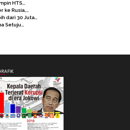
impin HTS…
er ke Rusia,…
h dari 30 Juta…
na Setuju…
GRAFIK