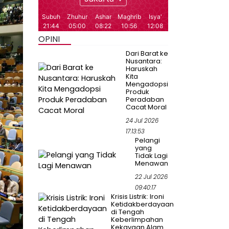
OPINI
Dari Barat ke
Nusantara:
Haruskah
Kita
Mengadopsi
Produk
Peradaban
Cacat Moral
24 Jul 2026
17:13:53
Pelangi
yang
Tidak Lagi
Menawan
22 Jul 2026
09:40:17
Krisis Listrik: Ironi
Ketidakberdayaan
di Tengah
Keberlimpahan
Kekayaan Alam