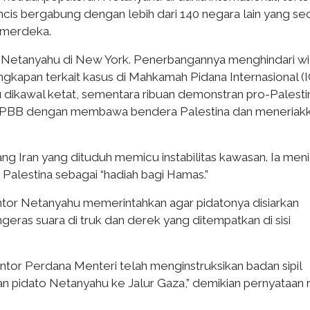
ancis bergabung dengan lebih dari 140 negara lain yang se
 merdeka.
 Netanyahu di New York. Penerbangannya menghindari wi
gkapan terkait kasus di Mahkamah Pidana Internasional (I
 dikawal ketat, sementara ribuan demonstran pro-Palesti
ar PBB dengan membawa bendera Palestina dan meneriak
 Iran yang dituduh memicu instabilitas kawasan. Ia menil
alestina sebagai “hadiah bagi Hamas.”
tor Netanyahu memerintahkan agar pidatonya disiarkan
ras suara di truk dan derek yang ditempatkan di sisi
Kantor Perdana Menteri telah menginstruksikan badan sipil
n pidato Netanyahu ke Jalur Gaza,” demikian pernyataan 