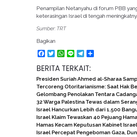
Penampilan Netanyahu di forum PBB yang di
keterasingan Israel di tengah meningkatny
Sumber: TRT
Bagikan
Facebook
Twitter
WhatsApp
Line
Telegram
Share
BERITA TERKAIT:
Presiden Suriah Ahmed al-Sharaa Samp
Tercoreng Otoritarianisme: Saat Hak B
Gelombang Penolakan Tentara Cadang
32 Warga Palestina Tewas dalam Seran
Israel Hancurkan Lebih dari 1.500 Bang
Israel Klaim Tewaskan 40 Pejuang Ham
Hamas Kecam Keputusan Kabinet Israel
Israel Percepat Pengeboman Gaza, Du