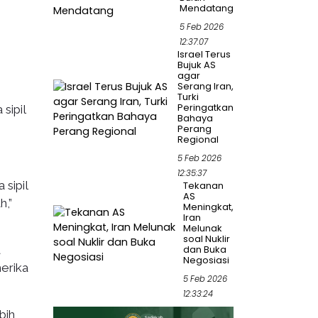
Mendatang
5 Feb 2026
12:37:07
Israel Terus
Bujuk AS
agar
Serang Iran,
Turki
Peringatkan
sipil
Bahaya
Perang
Regional
5 Feb 2026
12:35:37
sipil
Tekanan
AS
h,”
Meningkat,
Iran
Melunak
soal Nuklir
a
dan Buka
Negosiasi
erika
5 Feb 2026
12:33:24
bih