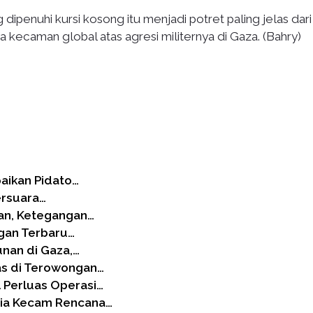
penuhi kursi kosong itu menjadi potret paling jelas dari
a kecaman global atas agresi militernya di Gaza. (Bahry)
aikan Pidato…
ersuara…
an, Ketegangan…
gan Terbaru…
unan di Gaza,…
as di Terowongan…
 Perluas Operasi…
nia Kecam Rencana…