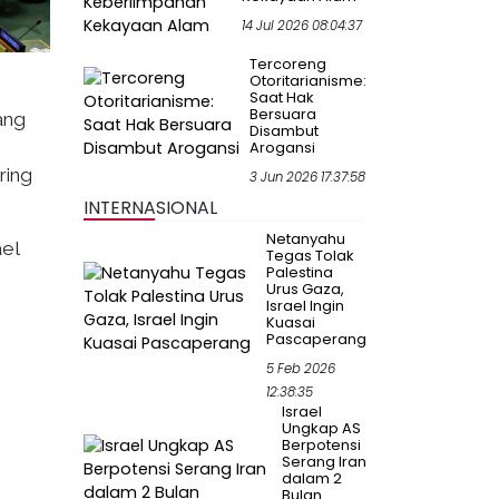
14 Jul 2026 08:04:37
Tercoreng
Otoritarianisme:
Saat Hak
Bersuara
ang
Disambut
Arogansi
ring
3 Jun 2026 17:37:58
INTERNASIONAL
Netanyahu
ael
Tegas Tolak
Palestina
Urus Gaza,
Israel Ingin
Kuasai
Pascaperang
5 Feb 2026
12:38:35
Israel
Ungkap AS
Berpotensi
Serang Iran
dalam 2
Bulan