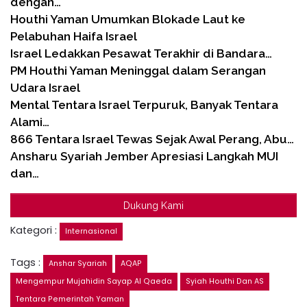
dengan…
Houthi Yaman Umumkan Blokade Laut ke
Pelabuhan Haifa Israel
Israel Ledakkan Pesawat Terakhir di Bandara…
PM Houthi Yaman Meninggal dalam Serangan
Udara Israel
Mental Tentara Israel Terpuruk, Banyak Tentara
Alami…
866 Tentara Israel Tewas Sejak Awal Perang, Abu…
Ansharu Syariah Jember Apresiasi Langkah MUI
dan…
Dukung Kami
Kategori :
Internasional
Tags :
Anshar Syariah
AQAP
Mengempur Mujahidin Sayap Al Qaeda
Syiah Houthi Dan AS
Tentara Pemerintah Yaman