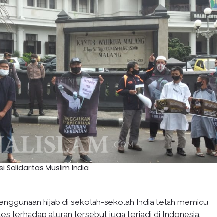
si Solidaritas Muslim India
nggunaan hijab di sekolah-sekolah India telah memicu
es terhadap aturan tersebut juga terjadi di Indonesia.