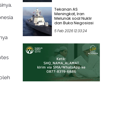
inya.
Tekanan AS
Meningkat, Iran
onesia
Melunak soal Nuklir
dan Buka Negosiasi
5 Feb 2026 12:33:24
nya
otes
 oleh