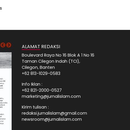
s
ALAMAT REDAKSI
Boulevard Raya No 16 Blok A 1 No 16
Taman Cilegon Indah (TCI),
Cilegon, Banten
+62 813-1029-0583
Info Iklan :
+62 821-2000-0527
marketing@jurnalislam.com
Kirim tulisan :
redaksi.jurnalislam@gmail.com
newsroom@jurnalislam.com