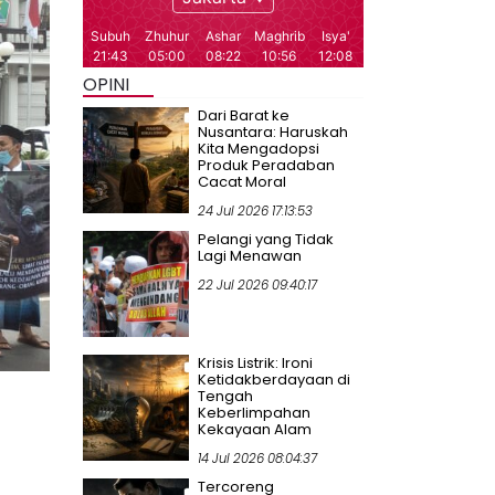
OPINI
Dari Barat ke
Nusantara: Haruskah
Kita Mengadopsi
Produk Peradaban
Cacat Moral
24 Jul 2026 17:13:53
Pelangi yang Tidak
Lagi Menawan
22 Jul 2026 09:40:17
Krisis Listrik: Ironi
Ketidakberdayaan di
Tengah
Keberlimpahan
Kekayaan Alam
14 Jul 2026 08:04:37
Tercoreng