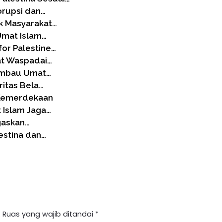
rupsi dan…
ak Masyarakat…
 Umat Islam…
for Palestine…
at Waspadai…
Imbau Umat…
ritas Bela…
t Kemerdekaan
 Islam Jaga…
gaskan…
estina dan…
.
Ruas yang wajib ditandai
*