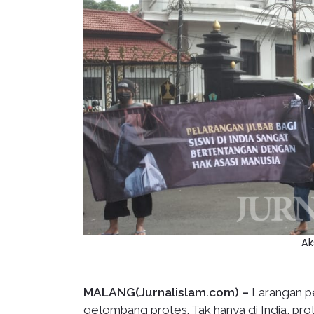
Ak
MALANG(Jurnalislam.com) –
Larangan pe
gelombang protes. Tak hanya di India, prot