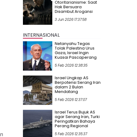
Otoritarianisme: Saat
Hak Bersuara
Disambut Arogansi
3 Jun 2026 17:37:58
INTERNASIONAL
Netanyahu Tegas
Tolak Palestina Urus
Gaza, Israel Ingin
Kuasai Pascaperang
5 Feb 2026 12:38:35
Israel Ungkap AS
Berpotensi Serang Iran
dalam 2 Bulan
Mendatang
5 Feb 2026 12:37:07
Israel Terus Bujuk AS
agar Serang Iran, Turki
Peringatkan Bahaya
Perang Regional
an
5 Feb 2026 12:35:37