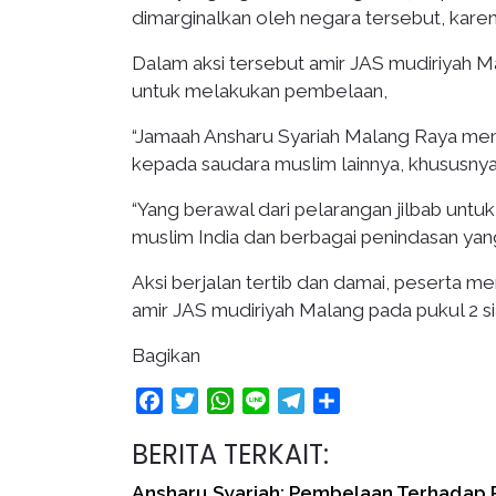
dimarginalkan oleh negara tersebut, karen
Dalam aksi tersebut amir JAS mudiriyah M
untuk melakukan pembelaan,
“Jamaah Ansharu Syariah Malang Raya me
kepada saudara muslim lainnya, khususnya 
“Yang berawal dari pelarangan jilbab untuk
muslim India dan berbagai penindasan yang
Aksi berjalan tertib dan damai, peserta m
amir JAS mudiriyah Malang pada pukul 2 si
Bagikan
Facebook
Twitter
WhatsApp
Line
Telegram
Share
BERITA TERKAIT:
Ansharu Syariah: Pembelaan Terhadap P