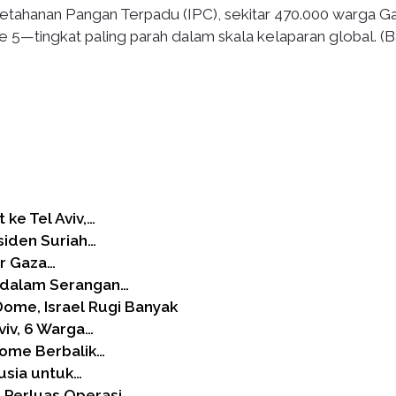
 Ketahanan Pangan Terpadu (IPC), sekitar 470.000 warga G
se 5—tingkat paling parah dalam skala kelaparan global. (B
ke Tel Aviv,…
siden Suriah…
ur Gaza…
 dalam Serangan…
ome, Israel Rugi Banyak
viv, 6 Warga…
Dome Berbalik…
usia untuk…
 Perluas Operasi…