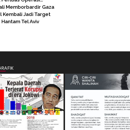
bali Memborbardir Gaza
l Kembali Jadi Target
 Hantam Tel Aviv
GRAFIK