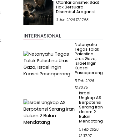
Otoritarianisme: Saat
Hak Bersuara
i
Disambut Arogansi
3 Jun 2026 17:37:58
INTERNASIONAL
,
Netanyahu
Tegas Tolak
Palestina
Urus Gaza,
Israel Ingin
Kuasai
Pascaperang
5 Feb 2026
12:38:35
Israel
Ungkap AS
Berpotensi
Serang Iran
dalam 2
Bulan
Mendatang
5 Feb 2026
12:37:07