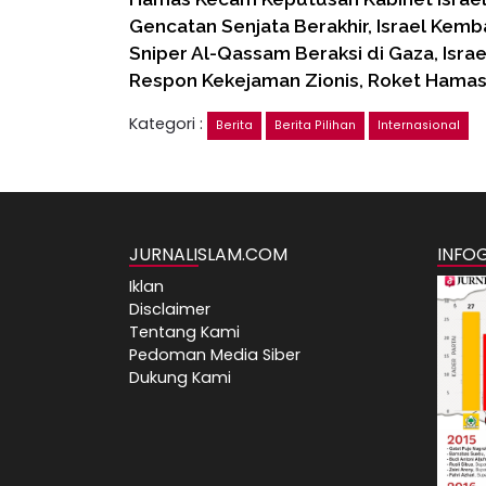
Gencatan Senjata Berakhir, Israel Kem
Sniper Al-Qassam Beraksi di Gaza, Israe
Respon Kekejaman Zionis, Roket Hamas
Kategori :
Berita
Berita Pilihan
Internasional
JURNALISLAM.COM
INFO
Iklan
Disclaimer
Tentang Kami
Pedoman Media Siber
Dukung Kami