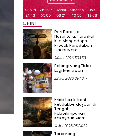
OPINI
Dari Barat ke
Nusantara: Haruskah
Kita Mengadopsi
Produk Peradaban
Cacat Moral
24 Jul 2026 17:13:53
Pelangi yang Tidak
Lagi Menawan
22 Jul 2026 09:40:17
Krisis Listrik: Ironi
Ketidakberdayaan di
Tengah
Keberlimpahan
Kekayaan Alam
14 Jul 2026 08:04:37
Tercoreng