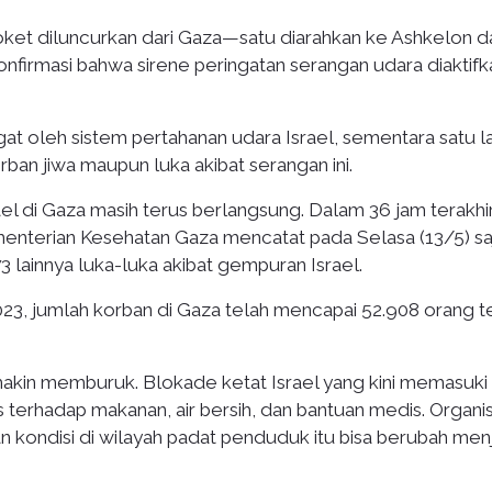
roket diluncurkan dari Gaza—satu diarahkan ke Ashkelon d
onfirmasi bahwa sirene peringatan serangan udara diaktifk
egat oleh sistem pertahanan udara Israel, sementara satu l
rban jiwa maupun luka akibat serangan ini.
ael di Gaza masih terus berlangsung. Dalam 36 jam terakhir
ementerian Kesehatan Gaza mencatat pada Selasa (13/5) sa
3 lainnya luka-luka akibat gempuran Israel.
023, jumlah korban di Gaza telah mencapai 52.908 orang 
semakin memburuk. Blokade ketat Israel yang kini memasuki
terhadap makanan, air bersih, dan bantuan medis. Organis
 kondisi di wilayah padat penduduk itu bisa berubah men