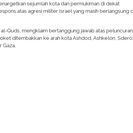
menargetkan sejumlah kota dan permukiman di dekat
espons atas agresi militer Israel yang masih berlangsung d
aya al-Quds, mengklaim bertanggung jawab atas peluncuran
oket ditembakkan ke arah kota Ashdod, Ashkelon, Sderot
r Gaza.