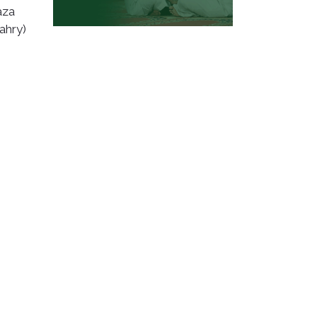
aza
ahry)