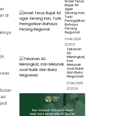
Israel Terus
Bujuk AS
an
agar
Serang Iran,
an di
Turki
Peringatkan
Bahaya
Perang
ainnya
Regional
5 Feb 2026
12:35:37
Tekanan
,
AS
ja,
Meningkat,
Iran
Melunak
soal Nuklir
dan Buka
tewas
Negosiasi
5 Feb 2026
12:33:24
 bulan
asi
jadi