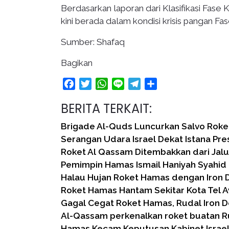
Berdasarkan laporan dari Klasifikasi Fase
kini berada dalam kondisi krisis pangan Fa
Sumber: Shafaq
Bagikan
Facebook
Twitter
WhatsApp
Line
Telegram
Share
BERITA TERKAIT:
Brigade Al-Quds Luncurkan Salvo Roket 
Serangan Udara Israel Dekat Istana Pre
Roket Al Qassam Ditembakkan dari Jal
Pemimpin Hamas Ismail Haniyah Syahid
Halau Hujan Roket Hamas dengan Iron D
Roket Hamas Hantam Sekitar Kota Tel A
Gagal Cegat Roket Hamas, Rudal Iron 
Al-Qassam perkenalkan roket buatan R
Hamas Kecam Keputusan Kabinet Israel