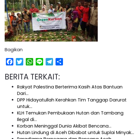
Bagikan
Facebook
Twitter
WhatsApp
Line
Telegram
Share
BERITA TERKAIT:
Rakyat Palestina Berterima Kasih Atas Bantuan
Dari…
DPP Hidayatullah Kerahkan Tim Tanggap Darurat
untuk…
KLH Temukan Pembukaan Hutan dan Tambang
Ilegal di…
Korban Meninggal Dunia Akibat Bencana…
Hutan Lindung di Aceh Dibabat untuk Suplai Minyak…
Paradigma Bernegara dan Bencana Aceh