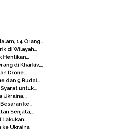
Malam, 14 Orang…
ik di Wilayah…
k Hentikan…
ang di Kharkiv,…
gan Drone…
ne dan 9 Rudal…
Syarat untuk…
 Ukraina,…
-Besaran ke…
tan Senjata,…
el Lakukan…
 ke Ukraina