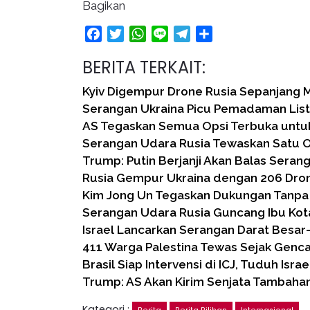
Bagikan
Facebook
Twitter
WhatsApp
Line
Telegram
Share
BERITA TERKAIT:
Kyiv Digempur Drone Rusia Sepanjang 
Serangan Ukraina Picu Pemadaman Listr
AS Tegaskan Semua Opsi Terbuka untu
Serangan Udara Rusia Tewaskan Satu Or
Trump: Putin Berjanji Akan Balas Seran
Rusia Gempur Ukraina dengan 206 Dro
Kim Jong Un Tegaskan Dukungan Tanpa 
Serangan Udara Rusia Guncang Ibu Kota
Israel Lancarkan Serangan Darat Besar
411 Warga Palestina Tewas Sejak Genca
Brasil Siap Intervensi di ICJ, Tuduh Isra
Trump: AS Akan Kirim Senjata Tambahan
Kategori :