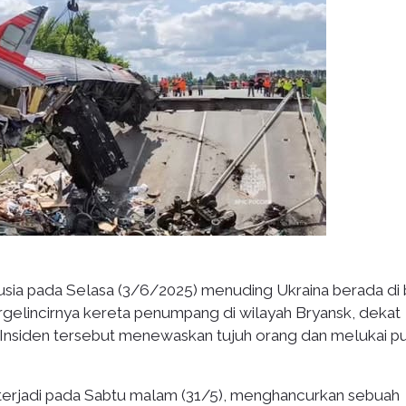
sia pada Selasa (3/6/2025) menuding Ukraina berada di b
elincirnya kereta penumpang di wilayah Bryansk, dekat
u. Insiden tersebut menewaskan tujuh orang dan melukai p
 terjadi pada Sabtu malam (31/5), menghancurkan sebuah