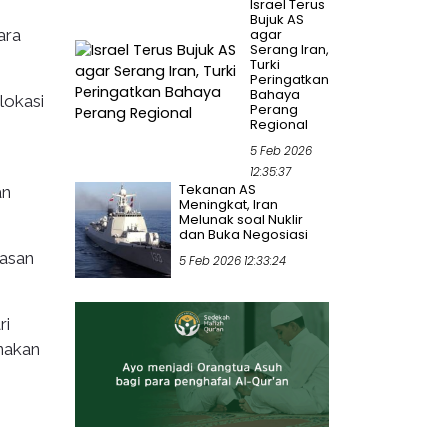
Israel Terus
Bujuk AS
ara
agar
Serang Iran,
Turki
Peringatkan
Bahaya
lokasi
Perang
Regional
5 Feb 2026
12:35:37
Tekanan AS
an
Meningkat, Iran
Melunak soal Nuklir
dan Buka Negosiasi
lasan
5 Feb 2026 12:33:24
ri
unakan