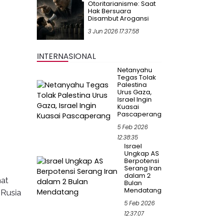
Otoritarianisme: Saat
Hak Bersuara
Disambut Arogansi
3 Jun 2026 17:37:58
INTERNASIONAL
Netanyahu
Tegas Tolak
Palestina
Urus Gaza,
Israel Ingin
Kuasai
Pascaperang
5 Feb 2026
12:38:35
Israel
Ungkap AS
Berpotensi
Serang Iran
dalam 2
mat
Bulan
Mendatang
 Rusia
5 Feb 2026
12:37:07