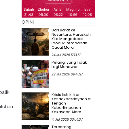
OPINI
Dari Barat ke
Nusantara: Haruskah
Kita Mengadopsi
Produk Peradaban
Cacat Moral
24 Jul 2026 17:13:53
Pelangi yang Tidak
Lagi Menawan
22 Jul 2026 09:40:17
alik
Krisis Listrik: Ironi
Ketidakberdayaan di
Tengah
uluhan
Keberlimpahan
Kekayaan Alam
14 Jul 2026 08:04:37
Tercoreng