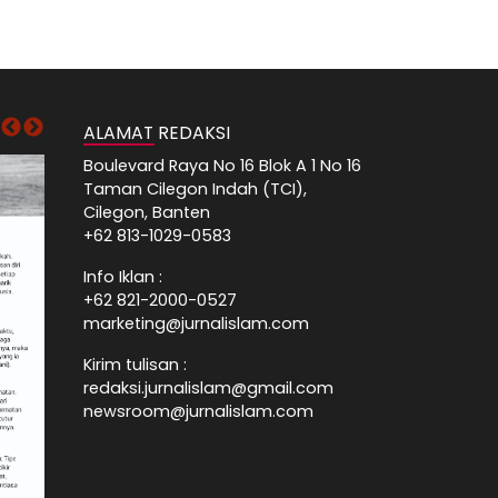
ALAMAT REDAKSI
Boulevard Raya No 16 Blok A 1 No 16
Taman Cilegon Indah (TCI),
Cilegon, Banten
+62 813-1029-0583
Info Iklan :
+62 821-2000-0527
marketing@jurnalislam.com
Kirim tulisan :
redaksi.jurnalislam@gmail.com
newsroom@jurnalislam.com