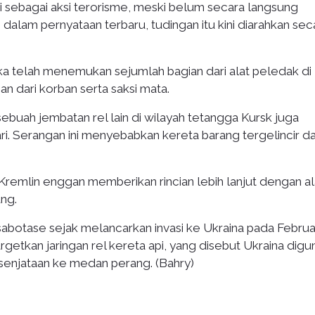
sebagai aksi terorisme, meski belum secara langsung
alam pernyataan terbaru, tudingan itu kini diarahkan sec
 telah menemukan sejumlah bagian dari alat peledak di 
n dari korban serta saksi mata.
sebuah jembatan rel lain di wilayah tetangga Kursk juga
ri. Serangan ini menyebabkan kereta barang tergelincir d
k Kremlin enggan memberikan rincian lebih lanjut dengan a
ng.
abotase sejak melancarkan invasi ke Ukraina pada Februa
getkan jaringan rel kereta api, yang disebut Ukraina dig
enjataan ke medan perang. (Bahry)