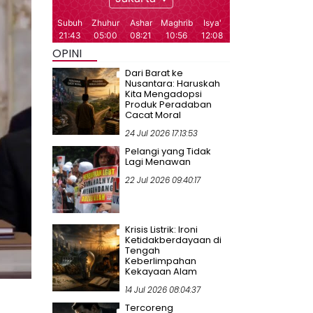
OPINI
Dari Barat ke
Nusantara: Haruskah
Kita Mengadopsi
Produk Peradaban
Cacat Moral
24 Jul 2026 17:13:53
Pelangi yang Tidak
Lagi Menawan
22 Jul 2026 09:40:17
Krisis Listrik: Ironi
Ketidakberdayaan di
Tengah
Keberlimpahan
Kekayaan Alam
14 Jul 2026 08:04:37
Tercoreng