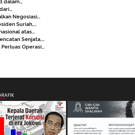
id dalam…
 dari…
lkan Negosiasi…
siden Suriah,…
nasional atas…
encatan Senjata,…
 Perluas Operasi…
GRAFIK