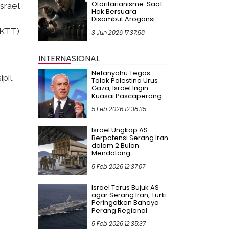
Otoritarianisme: Saat
srael
Hak Bersuara
Disambut Arogansi
(KTT)
3 Jun 2026 17:37:58
INTERNASIONAL
Netanyahu Tegas
pil.
Tolak Palestina Urus
Gaza, Israel Ingin
Kuasai Pascaperang
5 Feb 2026 12:38:35
Israel Ungkap AS
Berpotensi Serang Iran
dalam 2 Bulan
Mendatang
5 Feb 2026 12:37:07
Israel Terus Bujuk AS
agar Serang Iran, Turki
Peringatkan Bahaya
Perang Regional
5 Feb 2026 12:35:37