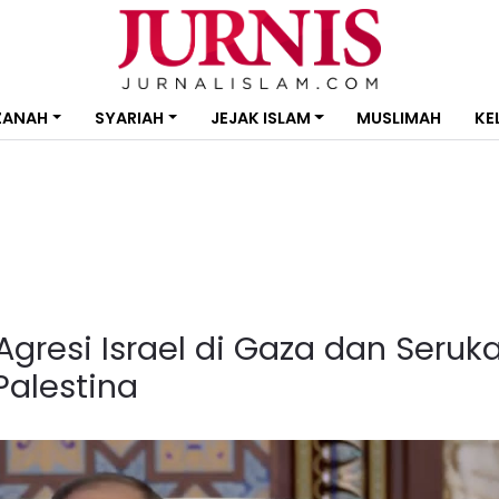
ZANAH
SYARIAH
JEJAK ISLAM
MUSLIMAH
KE
gresi Israel di Gaza dan Seruk
alestina