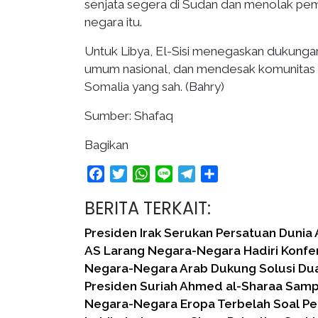
senjata segera di Sudan dan menolak pe
negara itu.
Untuk Libya, El-Sisi menegaskan dukunga
umum nasional, dan mendesak komunitas 
Somalia yang sah. (Bahry)
Sumber: Shafaq
Bagikan
Facebook
Twitter
WhatsApp
Line
Telegram
Share
BERITA TERKAIT:
Presiden Irak Serukan Persatuan Dunia
AS Larang Negara-Negara Hadiri Konfe
Negara-Negara Arab Dukung Solusi Du
Presiden Suriah Ahmed al-Sharaa Samp
Negara-Negara Eropa Terbelah Soal Pe