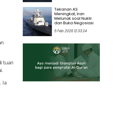
Tekanan AS
Meningkat, Iran
Melunak soal Nuklir
dan Buka Negosiasi
5 Feb 2026 12:33:24
an
i tuan
i.
 Ia