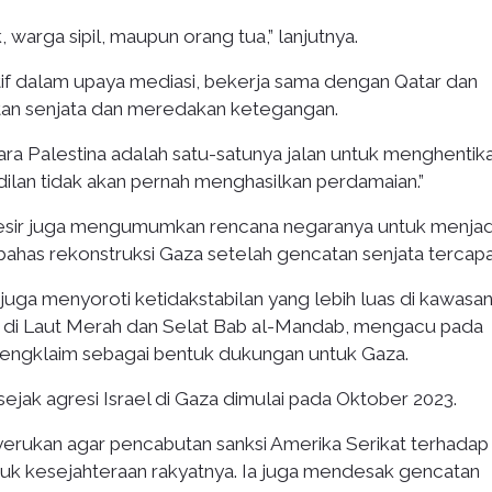
warga sipil, maupun orang tua,” lanjutnya.
if dalam upaya mediasi, bekerja sama dengan Qatar dan
an senjata dan meredakan ketegangan.
 Palestina adalah satu-satunya jalan untuk menghentik
adilan tidak akan pernah menghasilkan perdamaian.”
sir juga mengumumkan rencana negaranya untuk menjad
ahas rekonstruksi Gaza setelah gencatan senjata tercapa
 juga menyoroti ketidakstabilan yang lebih luas di kawasan.
di Laut Merah dan Selat Bab al-Mandab, mengacu pada
ngklaim sebagai bentuk dukungan untuk Gaza.
sejak agresi Israel di Gaza dimulai pada Oktober 2023.
enyerukan agar pencabutan sanksi Amerika Serikat terhadap
tuk kesejahteraan rakyatnya. Ia juga mendesak gencatan