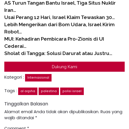
AS Turun Tangan Bantu Israel, Tiga Situs Nuklir
Iran…
Usai Perang 12 Hari, Israel Klaim Tewaskan 30…
Lebih Mengerikan dari Bom Udara, Israel Kirim
Robot…
MUI: Kehadiran Pembicara Pro-Zionis di UI
Cederai…
Sholat di Tangga: Solusi Darurat atau Justru…
Dukung Kami
Kategori :
Internasional
Tags :
al aqsha
palestina
polisi israel
Tinggalkan Balasan
Alamat email Anda tidak akan dipublikasikan.
Ruas yang
wajib ditandai
*
Comment
*