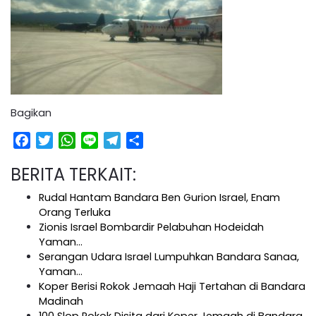
Bagikan
Facebook
Twitter
WhatsApp
Line
Telegram
Share
BERITA TERKAIT:
Rudal Hantam Bandara Ben Gurion Israel, Enam
Orang Terluka
Zionis Israel Bombardir Pelabuhan Hodeidah
Yaman…
Serangan Udara Israel Lumpuhkan Bandara Sanaa,
Yaman…
Koper Berisi Rokok Jemaah Haji Tertahan di Bandara
Madinah
100 Slop Rokok Disita dari Koper Jemaah di Bandara