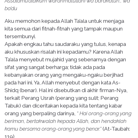
Assalamu’alaikum warahmatullahi wa barakatuh… wa
ba’du
Aku memohon kepada Allah Ta’ala untuk menjaga
kita semua dari fitnah-fitnah yang tampak maupun
tersembunyi.
Apakah engkau tahu saudaraku yang tulus, kenapa
aku khususkan risalah ini kepadamu? Karena Allah
Ta’ala menyebut mujahid yang sebenarnya dengan
sifat yang sangat berharga; tidak ada pada
kebanyakan orang yang mengaku-ngaku berjihad
pada hari ini. Ya, Allah menyebut dengan kata As-
Shidq (benar). Hal ini disebutkan di akhir firman-Nya,
terkait Perang Usrah (perang yang sulit; Perang
Tabuk) dan diceritakan kepada kita tentang kabar
orang yang berpaling darinya,
“ Hai orang-orang yang
beriman, bertakwalah kepada Allah, dan hendaklah
kamu bersama orang-orang yang benar.”
(At-Taubah:
119)