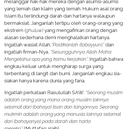
melanggar hak-hak mereka dengan asumsi-asumsi
yang lemah dan klaim yang lemah. Hukum asal orang
Islam itu terlindungi darah dan hartanya walaupun
bermaksiat. Janganlah tertipu oleh orang-orang yang
ekstrem
(ghuluw)
yang mengafirkan orang dengan
alasan sederhana demi menghalalkan hartanya.
Ingatlah wasiat Allah,
“Pastikanlah (tabayyun),”
dan
ingatlah firman-Nya,
“Sesungguhnya Allah Maha
Mengetahui apa yang kamu kerjakan.”
Ingatlah bahwa
engkau keluar untuk mengharap surga yang
terbentang di langit dan bumi. Janganlah engkau sia-
siakan hanya karena dunia yang fana.
Ingatlah perkataan Rasulullah SAW,
“Seorang muslim
adalah orang yang mana orang muslim lainnya
selamat dari (bahaya) lisan dan tangannya. Seorang
mukmin adalah orang yang manusia lainnya selamat
dari (bahayanya) pada darah dan harta
mereka.”
(Muttafaq alaih)