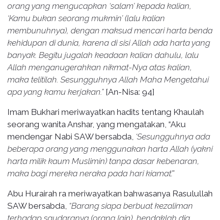
orang yang mengucapkan ‘salam’ kepada kalian,
‘Kamu bukan seorang mukmin’ (lalu kalian
membunuhnya), dengan maksud mencari harta benda
kehidupan di dunia, karena di sisi Allah ada harta yang
banyak. Begitu jugalah keadaan kalian dahulu, lalu
Allah menganugerahkan nikmat-Nya atas kalian,
maka telitilah. Sesungguhnya Allah Maha Mengetahui
apa yang kamu kerjakan.”
[An-Nisa: 94]
Imam Bukhari meriwayatkan hadits tentang Khaulah
seorang wanita Anshar, yang mengatakan, “Aku
mendengar Nabi SAW bersabda,
‘Sesungguhnya ada
beberapa orang yang menggunakan harta Allah (yakni
harta milik kaum Muslimin) tanpa dasar kebenaran,
maka bagi mereka neraka pada hari kiamat’.”
Abu Hurairah ra meriwayatkan bahwasanya Rasulullah
SAW bersabda,
“Barang siapa berbuat kezaliman
terhadap saudaranya (orang lain), hendaklah dia