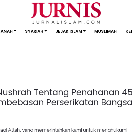
ZANAH
SYARIAH
JEJAK ISLAM
MUSLIMAH
KE
Nushrah Tentang Penahanan 4
mbebasan Perserikatan Bangs
bagi Allah, yang memerintahkan kami untuk menghukumi