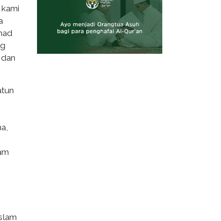
, kami
a
ihad
ng
 dan
atun
a,
lam
slam