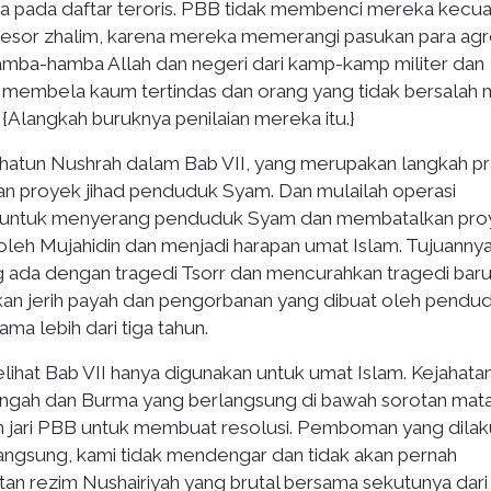
ada daftar teroris. PBB tidak membenci mereka kecua
esor zhalim, karena mereka memerangi pasukan para agr
mba-hamba Allah dan negeri dari kamp-kamp militer dan
a membela kaum tertindas dan orang yang tidak bersalah
 {Alangkah buruknya penilaian mereka itu.}
atun Nushrah dalam Bab VII, yang merupakan langkah pr
an proyek jihad penduduk Syam. Dan mulailah operasi
reka untuk menyerang penduduk Syam dan membatalkan pr
 oleh Mujahidin dan menjadi harapan umat Islam. Tujuanny
g ada dengan tragedi Tsorr dan mencurahkan tragedi baru
n jerih payah dan pengorbanan yang dibuat oleh pendu
ma lebih dari tiga tahun.
lihat Bab VII hanya digunakan untuk umat Islam. Kejahata
Tengah dan Burma yang berlangsung di bawah sorotan mat
 jari PBB untuk membuat resolusi. Pemboman yang dila
langsung, kami tidak mendengar dan tidak akan pernah
an rezim Nushairiyah yang brutal bersama sekutunya dari 