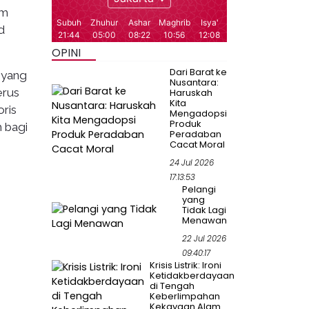
im
d
OPINI
Dari Barat ke
 yang
Nusantara:
erus
Haruskah
Kita
ris
Mengadopsi
Produk
h bagi
Peradaban
Cacat Moral
24 Jul 2026
17:13:53
Pelangi
yang
Tidak Lagi
Menawan
22 Jul 2026
09:40:17
Krisis Listrik: Ironi
Ketidakberdayaan
di Tengah
Keberlimpahan
Kekayaan Alam