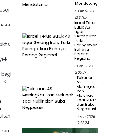
li
Mendatang
esor,
5 Feb 2026
12:37:07
Israel Terus
 maka
Bujuk AS
agar
Serang Iran,
Turki
aktis
Peringatkan
Bahaya
Perang
Regional
oyek
a
5 Feb 2026
12:35:37
 bagi
Tekanan
duk
AS
Meningkat,
Iran
Melunak
soal Nuklir
n
dan Buka
a
Negosiasi
kukan
5 Feb 2026
12:33:24
Iran