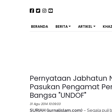
BERANDA
BERITA
ARTIKEL
KHA
Pernyataan Jabhatun 
Pasukan Pengamat Pe
Bangsa "UNDOF"
31 Agu 2014 10:09:03
SURIAH (jurnalislam.com)
– Segala puji 