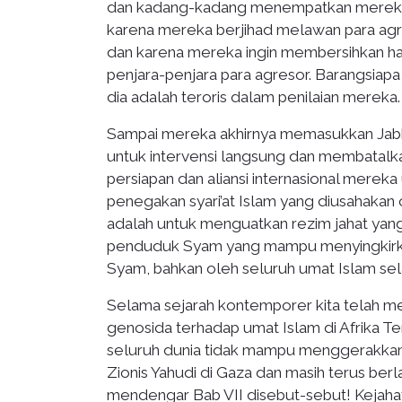
dan kadang-kadang menempatkan mereka p
karena mereka berjihad melawan para agr
dan karena mereka ingin membersihkan ha
penjara-penjara para agresor. Barangsiap
dia adalah teroris dalam penilaian mereka.
Sampai mereka akhirnya memasukkan Jabh
untuk intervensi langsung dan membatalk
persiapan dan aliansi internasional me
penegakan syari’at Islam yang diusahakan
adalah untuk menguatkan rezim jahat yan
penduduk Syam yang mampu menyingkirka
Syam, bahkan oleh seluruh umat Islam sela
Selama sejarah kontemporer kita telah me
genosida terhadap umat Islam di Afrika 
seluruh dunia tidak mampu menggerakkan
Zionis Yahudi di Gaza dan masih terus ber
mendengar Bab VII disebut-sebut! Kejahat