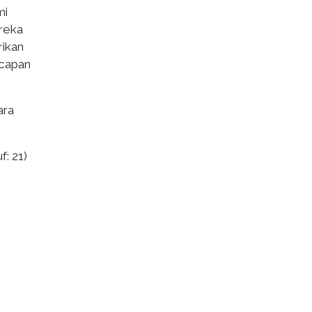
mi
reka
rikan
ucapan
ara
: 21)