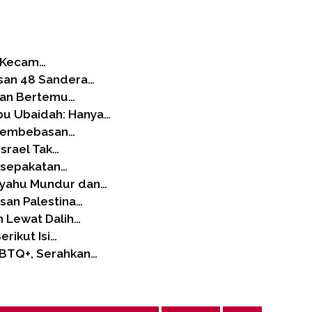
, Kecam…
san 48 Sandera…
kan Bertemu…
bu Ubaidah: Hanya…
 Pembebasan…
Israel Tak…
esepakatan…
nyahu Mundur dan…
san Palestina…
h Lewat Dalih…
rikut Isi…
GBTQ+, Serahkan…