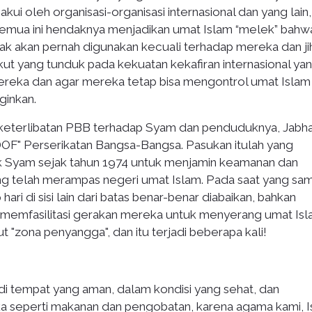
iakui oleh organisasi-organisasi internasional dan yang lain
Semua ini hendaknya menjadikan umat Islam “melek” bahw
tidak akan pernah digunakan kecuali terhadap mereka dan j
t yang tunduk pada kekuatan kekafiran internasional ya
mereka dan agar mereka tetap bisa mengontrol umat Islam
ginkan.
 keterlibatan PBB terhadap Syam dan penduduknya, Jabh
F" Perserikatan Bangsa-Bangsa. Pasukan itulah yang
 Syam sejak tahun 1974 untuk menjamin keamanan dan
ang telah merampas negeri umat Islam. Pada saat yang sam
ri di sisi lain dari batas benar-benar diabaikan, bahkan
n memfasilitasi gerakan mereka untuk menyerang umat Is
"zona penyangga", dan itu terjadi beberapa kali!
di tempat yang aman, dalam kondisi yang sehat, dan
seperti makanan dan pengobatan, karena agama kami, I