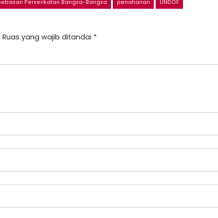
ebasan Perserikatan Bangsa-Bangsa
penahanan
UNDOF
.
Ruas yang wajib ditandai
*