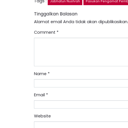
Tags :
Jabhatun Nushrah
Pasukan Pengamat Pemb
Tinggalkan Balasan
Alamat email Anda tidak akan dipublikasikan
Comment
*
Name
*
Email
*
Website