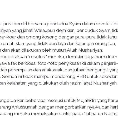
a-pura berdiri bersama penduduk Syam dalam revolusi d
iyah yang jahat. Walaupun demikian, penduduk Syam tid
oar-koar dan omong kosong dengan pura-pura tidak tahu
 umat Islam yang tidak berdaya dari kalangan orang tua,
n dan akan dilakukan oleh musuh Allah Nushairiyah.
enggerakkan “resolusi” mereka, demikian juga bom drum
yawa tak berdosa, foto-foto penyiksaan di dalam penjara-
adap perempuan dan anak-anak, dan jutaan pengungsi yan
an. Semua ini tidak mampu mendorong PBB untuk sekedar
an kejahatan yang dilakukan oleh rezim jahat Nushairiyah
mengeluarkan beberapa resolusi untuk Mujahidin yang haru
erang Ahlussunnah dengan mengorbankan nyawa dan har
 Kadang mereka memaksakan sanksi pada "Jabhatun Nushr