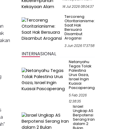
14 Jul 2026 08:04:37
Tercoreng
Otoritarianisme:
Saat Hak
an
Bersuara
ak
Disambut
Arogansi
 akan
3 Jun 2026 17:37:58
INTERNASIONAL
Netanyahu
Tegas Tolak
Palestina
Urus Gaza,
g
Israel Ingin
Kuasai
Pascaperang
5 Feb 2026
12:38:35
Israel
s
Ungkap AS
Berpotensi
ta
Serang Iran
dalam 2
ah"
Bulan