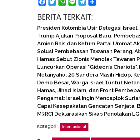
Facebook
Twitter
WhatsApp
Line
Telegram
Share
BERITA TERKAIT:
Presiden Kolombia Usir Delegasi Israel
Trump Ajukan Proposal Baru: Pembeba
Amien Rais dan Ketum Partai Ummat A
Solusi Pembebasan Tawanan Perang, A
Hamas Sebut Zionis Menolak Tawaran
Luncurkan Operasi "Gideon’s Chariots", 
Netanyahu: 20 Sandera Masih Hidup, K
Demo Besar, Warga Israel Tuntut Neta
Hamas, Jihad Islam, dan Front Pembeba
Pengamat: Israel Ingin Mencaplok Suria
Capai Kesepakatan Gencatan Senjata, Be
M3RCI Deklarasikan Sikap Penolakan L
Kategori :
Internasional