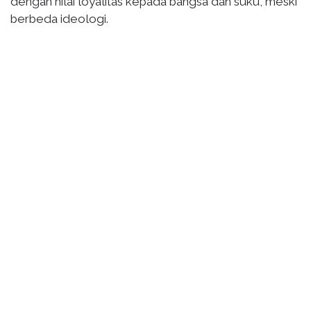
dengan nilai loyalitas kepada bangsa dan suku, meski
berbeda ideologi.