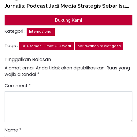
Jurnalis: Podcast Jadi Media Strategis Sebar Isu…
Dukung Kami
Kategori :
Internasional
Tags :
Dr. Usamah Jumat Al-Asyqar
perlawanan rakyat gaza
Tinggalkan Balasan
Alamat email Anda tidak akan dipublikasikan.
Ruas yang
wajib ditandai
*
Comment
*
Name
*