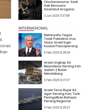
Otoritarianisme: Saat
Hak Bersuara
Disambut Arogansi
3 Jun 2026 17:37:58
INTERNASIONAL
)
Netanyahu Tegas
Tolak Palestina Urus
t,
Gaza, Israel Ingin
borasi
Kuasai Pascaperang
ihan
5 Feb 2026 12:38:35
Israel Ungkap AS
Berpotensi Serang Iran
dalam 2 Bulan
Mendatang
5 Feb 2026 12:37:07
Israel Terus Bujuk AS
agar Serang Iran, Turki
Peringatkan Bahaya
Perang Regional
5 Feb 2026 12:35:37