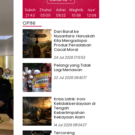
OPINI
Dari Barat ke
Nusantara: Haruskah
Kita Mengadopsi
Produk Peradaban
Cacat Moral
24 Jul 2026 17:13:53
Pelangi yang Tidak
Lagi Menawan
22 Jul 2026 09:40:17
Krisis Listrik: Ironi
Ketidakberdayaan di
Tengah
Keberlimpahan
Kekayaan Alam
14 Jul 2026 08:04:37
Tercoreng