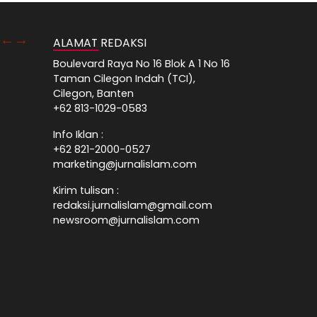
ALAMAT REDAKSI
Boulevard Raya No 16 Blok A 1 No 16
Taman Cilegon Indah (TCI),
Cilegon, Banten
+62 813-1029-0583
Info Iklan :
+62 821-2000-0527
marketing@jurnalislam.com
Kirim tulisan :
redaksi.jurnalislam@gmail.com
newsroom@jurnalislam.com