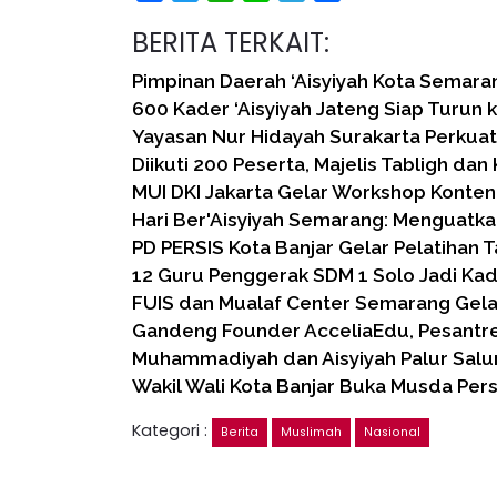
BERITA TERKAIT:
Pimpinan Daerah ‘Aisyiyah Kota Semar
600 Kader ‘Aisyiyah Jateng Siap Turun 
Yayasan Nur Hidayah Surakarta Perkua
Diikuti 200 Peserta, Majelis Tabligh dan
MUI DKI Jakarta Gelar Workshop Konten
Hari Ber'Aisyiyah Semarang: Menguatka
PD PERSIS Kota Banjar Gelar Pelatihan 
12 Guru Penggerak SDM 1 Solo Jadi Ka
FUIS dan Mualaf Center Semarang Gela
Gandeng Founder AcceliaEdu, Pesant
Muhammadiyah dan Aisyiyah Palur Salu
Wakil Wali Kota Banjar Buka Musda Pers
Kategori :
Berita
Muslimah
Nasional