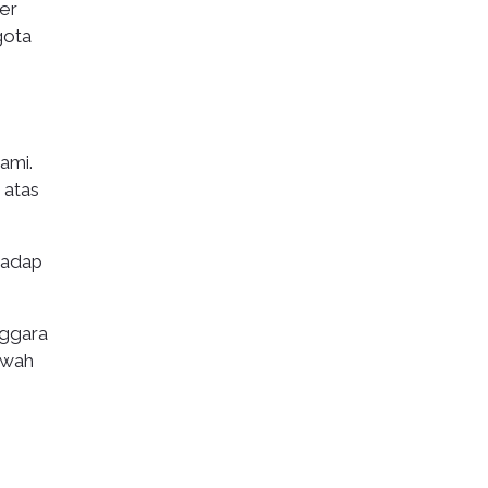
der
gota
ami.
 atas
rhadap
nggara
kwah