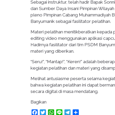
Sebagai instruktur, telah hadir Bapak Sonn
dan Sumber Daya Insani Pimpinan Wilay
pleno Pimpinan Cabang Muhammadiyah Ba
Banyumanik sebagai fasilitator pelatihan.
Materi pelatihan menitikberatkan kepada p
editing video menggunakan aplikasi capcu
Hadirnya fasilitator dari tim PSDM Bany
materi yang diberikan.
“Seru!”, “Mantap!”, “Keren!” adalah beberap
kegiatan pelatihan dan materi yang disampa
Melihat antusiasme peserta selama kegiat
bahwa kegiatan pelatihan ini dapat berma
secara digital di masa mendatang.
Bagikan
Facebook
Twitter
WhatsApp
Line
Telegram
Share