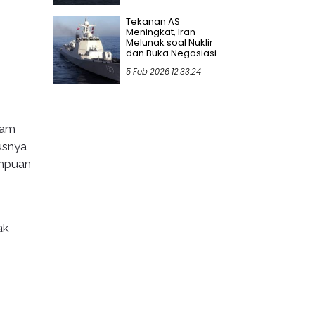
Tekanan AS
Meningkat, Iran
Melunak soal Nuklir
dan Buka Negosiasi
5 Feb 2026 12:33:24
lam
usnya
ampuan
ak