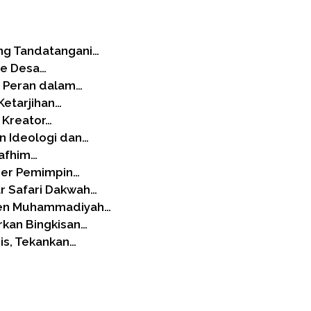
ang Tandatangani…
ke Desa…
t Peran dalam…
 Ketarjihan…
 Kreator…
n Ideologi dan…
Tafhim…
der Pemimpin…
r Safari Dakwah…
ren Muhammadiyah…
rkan Bingkisan…
is, Tekankan…