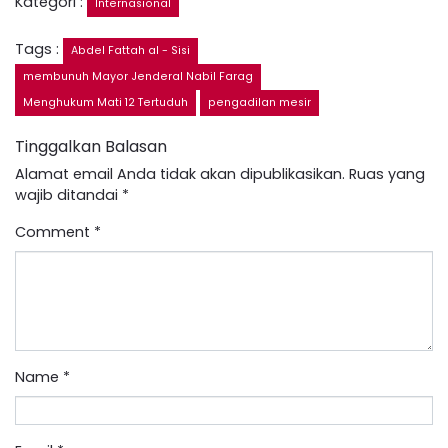
Kategori :
Internasional
Tags :
Abdel Fattah al - Sisi
membunuh Mayor Jenderal Nabil Farag
Menghukum Mati 12 Tertuduh
pengadilan mesir
Tinggalkan Balasan
Alamat email Anda tidak akan dipublikasikan.
Ruas yang
wajib ditandai
*
Comment
*
Name
*