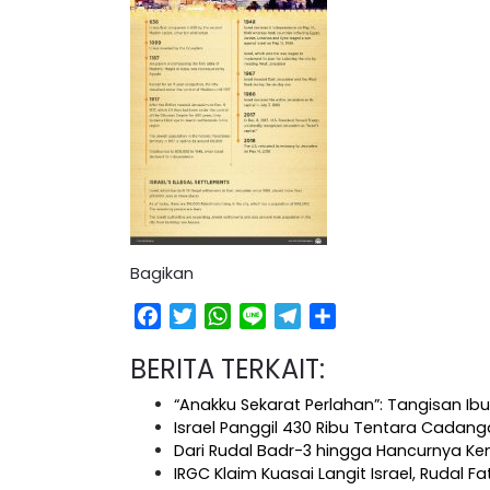
Bagikan
Facebook
Twitter
WhatsApp
Line
Telegram
Share
BERITA TERKAIT:
“Anakku Sekarat Perlahan”: Tangisan Ib
Israel Panggil 430 Ribu Tentara Cadan
Dari Rudal Badr-3 hingga Hancurnya Ke
IRGC Klaim Kuasai Langit Israel, Rudal 