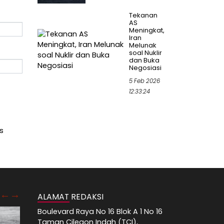
Tekanan
AS
Meningkat,
Iran
Melunak
soal Nuklir
dan Buka
Negosiasi
5 Feb 2026
12:33:24
s
ALAMAT REDAKSI
Boulevard Raya No 16 Blok A 1 No 16
Taman Cilegon Indah (TCI),