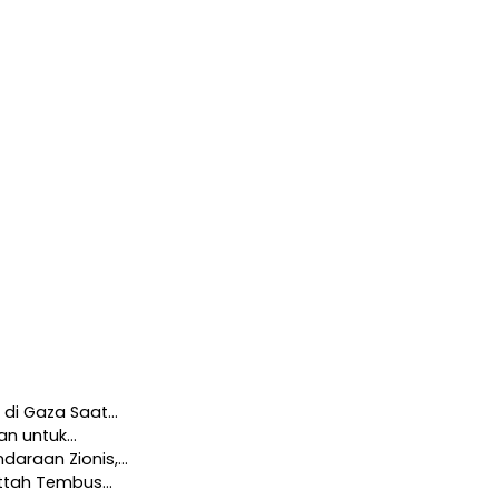
u di Gaza Saat…
gan untuk…
ndaraan Zionis,…
Fattah Tembus…