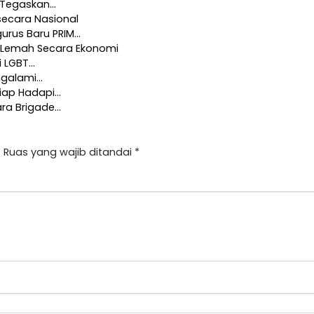
I Tegaskan…
secara Nasional
gurus Baru PRIM…
h Lemah Secara Ekonomi
i LGBT…
ngalami…
Siap Hadapi…
ara Brigade…
.
Ruas yang wajib ditandai
*