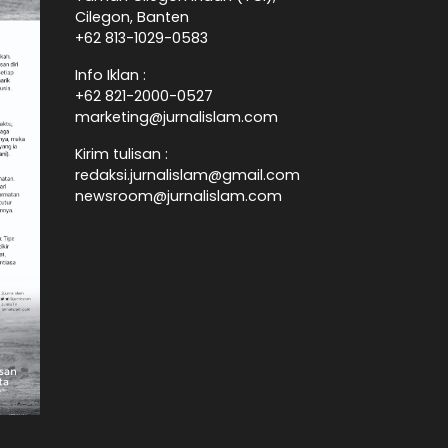
Cilegon, Banten
+62 813-1029-0583
Info Iklan :
+62 821-2000-0527
marketing@jurnalislam.com
Kirim tulisan :
redaksi.jurnalislam@gmail.com
newsroom@jurnalislam.com