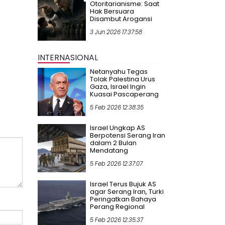
Otoritarianisme: Saat
Hak Bersuara
Disambut Arogansi
3 Jun 2026 17:37:58
INTERNASIONAL
Netanyahu Tegas
Tolak Palestina Urus
Gaza, Israel Ingin
Kuasai Pascaperang
5 Feb 2026 12:38:35
Israel Ungkap AS
Berpotensi Serang Iran
dalam 2 Bulan
Mendatang
5 Feb 2026 12:37:07
Israel Terus Bujuk AS
agar Serang Iran, Turki
Peringatkan Bahaya
Perang Regional
5 Feb 2026 12:35:37