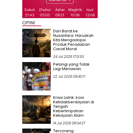
OPINI
Dari Barat ke
Nusantara: Haruskah
Kita Mengadopsi
Produk Peradaban
Cacat Moral
24 Jul 2026 17:13:53
Pelangi yang Tidak
Lagi Menawan
22 Jul 2026 09:40:17
Krisis Listrik: Ironi
Ketidakberdayaan di
Tengah
Keberlimpahan
Kekayaan Alam
14 Jul 2026 08:04:37
Tercoreng