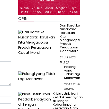
OPINI
Dari Barat ke
Nusantara:
Haruskah
Kita
Mengadopsi
Produk
Peradaban
Cacat Moral
24 Jul 2026
17:13:53
Pelangi
yang
Tidak Lagi
Menawan
22 Jul 2026
09:40:17
Krisis Listrik: Ironi
Ketidakberdayaan
di Tengah
Keberlimpahan
Kekayaan Alam