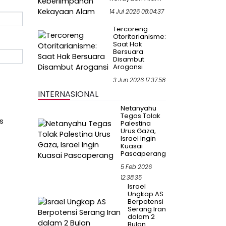
14 Jul 2026 08:04:37
Tercoreng
Otoritarianisme:
Saat Hak
Bersuara
Disambut
Arogansi
3 Jun 2026 17:37:58
INTERNASIONAL
Netanyahu
Tegas Tolak
s
Palestina
Urus Gaza,
Israel Ingin
Kuasai
Pascaperang
5 Feb 2026
12:38:35
Israel
Ungkap AS
Berpotensi
Serang Iran
dalam 2
Bulan