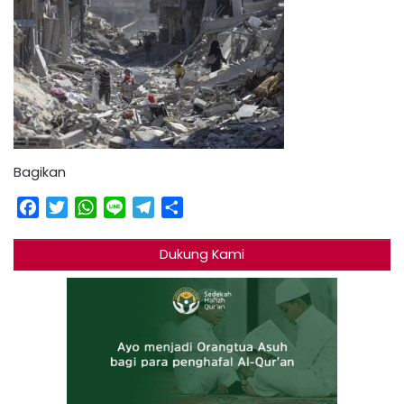
Bagikan
Facebook
Twitter
WhatsApp
Line
Telegram
Share
Dukung Kami