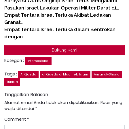
Saraya Al Quds Ungkap Israel Terus Mengalami…
Pasukan Israel Lakukan Operasi Militer Darat di…
Empat Tentara Israel Terluka Akibat Ledakan
Granat…
Empat Tentara Israel Terluka dalam Bentrokan
dengan…
Dukung Kami
Kategori :
Internasional
Tags :
Al Qaeda
al Qaeda di Maghreb Islam
Ansar al-Sharia
Tunisia
Tinggalkan Balasan
Alamat email Anda tidak akan dipublikasikan.
Ruas yang
wajib ditandai
*
Comment
*