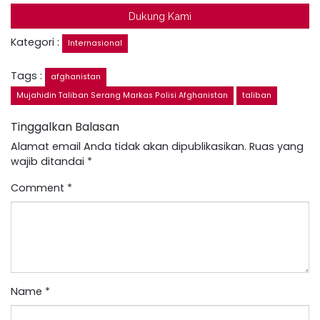
Dukung Kami
Kategori :
Internasional
Tags :
afghanistan
Mujahidin Taliban Serang Markas Polisi Afghanistan
taliban
Tinggalkan Balasan
Alamat email Anda tidak akan dipublikasikan.
Ruas yang
wajib ditandai
*
Comment
*
Name
*