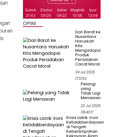
ulan
engan
OPINI
mpuran
Dari Barat ke
Nusantara:
is
Haruskah
Kita
Mengadopsi
Produk
Peradaban
Cacat Moral
24 Jul 2026
17:13:53
Pelangi
yang
Tidak Lagi
Menawan
22 Jul 2026
09:40:17
Krisis Listrik: Ironi
Ketidakberdayaan
di Tengah
Keberlimpahan
Kekayaan Alam