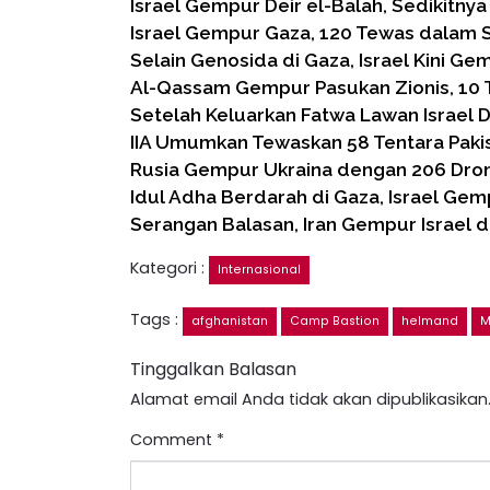
Israel Gempur Deir el-Balah, Sedikitny
Israel Gempur Gaza, 120 Tewas dalam Se
Selain Genosida di Gaza, Israel Kini Ge
Al-Qassam Gempur Pasukan Zionis, 10 
Setelah Keluarkan Fatwa Lawan Israel D
IIA Umumkan Tewaskan 58 Tentara Paki
Rusia Gempur Ukraina dengan 206 Dro
Idul Adha Berdarah di Gaza, Israel Ge
Serangan Balasan, Iran Gempur Israel d
Kategori :
Internasional
Tags :
afghanistan
Camp Bastion
helmand
M
Tinggalkan Balasan
Alamat email Anda tidak akan dipublikasikan
Comment
*