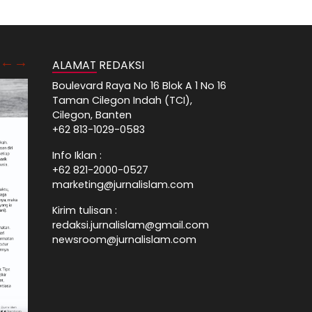
ALAMAT REDAKSI
Boulevard Raya No 16 Blok A 1 No 16
Taman Cilegon Indah (TCI),
Cilegon, Banten
+62 813-1029-0583
Info Iklan :
+62 821-2000-0527
marketing@jurnalislam.com
Kirim tulisan :
redaksi.jurnalislam@gmail.com
newsroom@jurnalislam.com