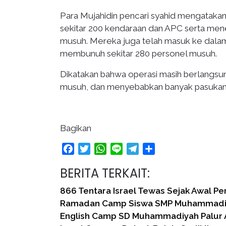
Para Mujahidin pencari syahid mengatak
sekitar 200 kendaraan dan APC serta m
musuh. Mereka juga telah masuk ke dala
membunuh sekitar 280 personel musuh.
Dikatakan bahwa operasi masih berlangsu
musuh, dan menyebabkan banyak pasukan
Bagikan
Facebook
Twitter
WhatsApp
Line
Telegram
Share
BERITA TERKAIT:
866 Tentara Israel Tewas Sejak Awal Pe
Ramadan Camp Siswa SMP Muhammadiy
English Camp SD Muhammadiyah Palu