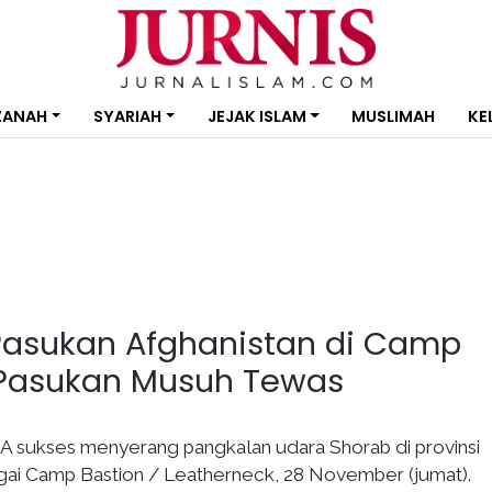
ZANAH
SYARIAH
JEJAK ISLAM
MUSLIMAH
KE
Pasukan Afghanistan di Camp
 Pasukan Musuh Tewas
IA sukses menyerang pangkalan udara Shorab di provinsi
gai Camp Bastion / Leatherneck, 28 November (jumat).