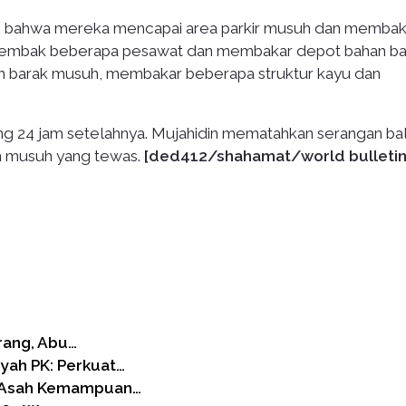
an bahwa mereka mencapai area parkir musuh dan membak
enembak beberapa pesawat dan membakar depot bahan ba
m barak musuh, membakar beberapa struktur kayu dan
ng 24 jam setelahnya. Mujahidin mematahkan serangan bal
 musuh yang tewas.
[ded412/shahamat/world bulletin
rang, Abu…
ah PK: Perkuat…
r Asah Kemampuan…