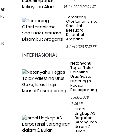
14 Jul 2026 08:04:37
ar
kar
Tercoreng
Otoritarianisme:
Saat Hak
Bersuara
Disambut
Arogansi
ik
3 Jun 2026 17:37:58
]
INTERNASIONAL
Netanyahu
Tegas Tolak
Palestina
Urus Gaza,
Israel Ingin
Kuasai
Pascaperang
5 Feb 2026
12:38:35
Israel
Ungkap AS
Berpotensi
Serang Iran
dalam 2
Bulan