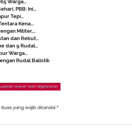
a 65 Warga…
hari, PBB: Ini…
mpur Tepi…
Tentara Kena…
engan Militer,…
stan dan Rebut…
ne dan 9 Rudal…
mpur Warga…
engan Rudal Balistik
ujahidin Imarah Islam Afghanistan
.
Ruas yang wajib ditandai
*