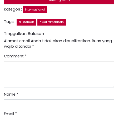
Kategori :
Internasional
Tags :
al shabab
awal ramadhan
Tinggalkan Balasan
Alamat email Anda tidak akan dipublikasikan.
Ruas yang
wajib ditandai
*
Comment
*
Name
*
Email
*