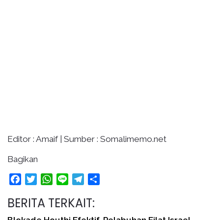
Editor : Amaif | Sumber : Somalimemo.net
Bagikan
Facebook
Twitter
WhatsApp
Line
Telegram
Share
BERITA TERKAIT:
Blokade Houthi Efektif, Pelabuhan Eilat Israel…