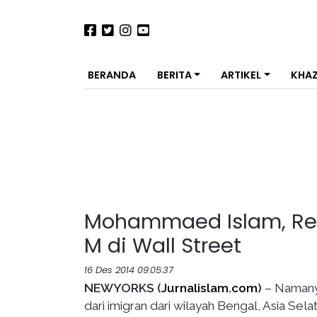
BERANDA
BERITA
ARTIKEL
KHA
Mohammaed Islam, Rem
M di Wall Street
16 Des 2014 09:05:37
NEWYORKS (
Jurnalislam.com
)
– Namanya
dari imigran dari wilayah Bengal, Asia Se