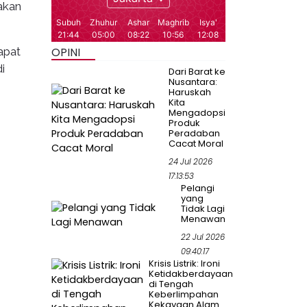
akan
apat
OPINI
i
Dari Barat ke
Nusantara:
Haruskah
Kita
Mengadopsi
Produk
Peradaban
Cacat Moral
24 Jul 2026
17:13:53
Pelangi
yang
Tidak Lagi
Menawan
22 Jul 2026
09:40:17
Krisis Listrik: Ironi
Ketidakberdayaan
di Tengah
Keberlimpahan
Kekayaan Alam