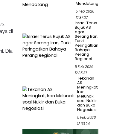
Mendatang
5 Feb 2026
12:37:07
Israel Terus
es,
Bujuk AS
aya di
agar
Serang Iran,
Turki
Peringatkan
Bahaya
i. Dia
Perang
Regional
5 Feb 2026
12:35:37
Tekanan
AS
Meningkat,
Iran
Melunak
soal Nuklir
dan Buka
Negosiasi
5 Feb 2026
12:33:24