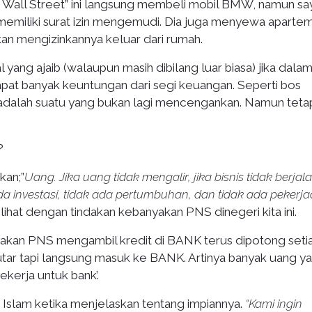
i Wall Street” ini langsung membeli mobil BMW, namun s
 memiliki surat izin mengemudi. Dia juga menyewa aparte
an mengizinkannya keluar dari rumah.
 yang ajaib (walaupun masih dibilang luar biasa) jika dalam
at banyak keuntungan dari segi keuangan. Seperti bos
 adalah suatu yang bukan lagi mencengankan. Namun teta
?
kan;”
Uang. Jika uang tidak mengalir, jika bisnis tidak berjala
ada investasi, tidak ada pertumbuhan, dan tidak ada pekerja
ihat dengan tindakan kebanyakan PNS dinegeri kita ini.
akan PNS mengambil kredit di BANK terus dipotong seti
putar tapi langsung masuk ke BANK. Artinya banyak uang y
ekerja untuk bank’.
 Islam ketika menjelaskan tentang impiannya.
“Kami ingin