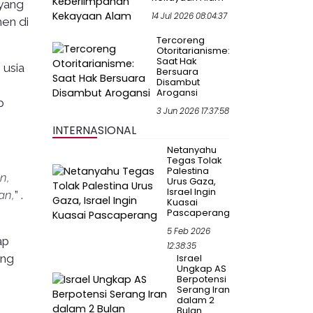
ayang
14 Jul 2026 08:04:37
men di
Tercoreng
Otoritarianisme:
Saat Hak
 usia
Bersuara
Disambut
Arogansi
p
3 Jun 2026 17:37:58
INTERNASIONAL
Netanyahu
Tegas Tolak
Palestina
n,
Urus Gaza,
Israel Ingin
an,
” .
Kuasai
Pascaperang
5 Feb 2026
ap
12:38:35
ang
Israel
Ungkap AS
Berpotensi
Serang Iran
dalam 2
Bulan