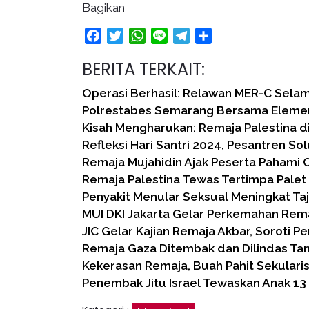
Bagikan
Facebook
Twitter
WhatsApp
Line
Telegram
Share
BERITA TERKAIT:
Operasi Berhasil: Relawan MER-C Sela
Polrestabes Semarang Bersama Eleme
Kisah Mengharukan: Remaja Palestina 
Refleksi Hari Santri 2024, Pesantren Sol
Remaja Mujahidin Ajak Peserta Pahami 
Remaja Palestina Tewas Tertimpa Palet
Penyakit Menular Seksual Meningkat Ta
MUI DKI Jakarta Gelar Perkemahan Rem
JIC Gelar Kajian Remaja Akbar, Soroti 
Remaja Gaza Ditembak dan Dilindas Tan
Kekerasan Remaja, Buah Pahit Sekular
Penembak Jitu Israel Tewaskan Anak 13 