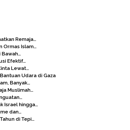
matkan Remaja…
n Ormas Islam…
di Bawah…
usi Efektif…
Cinta Lewat…
 Bantuan Udara di Gaza
jam, Banyak…
aja Muslimah…
Penguatan…
k Israel hingga…
isme dan…
Tahun di Tepi…