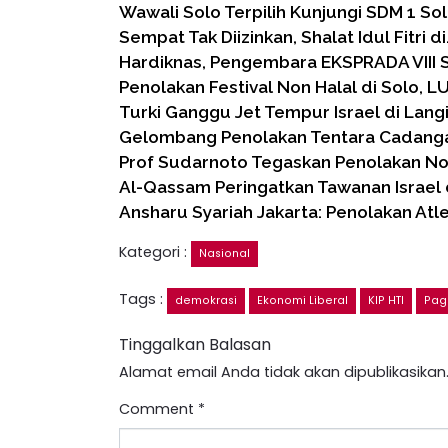
Wawali Solo Terpilih Kunjungi SDM 1 S
Sempat Tak Diizinkan, Shalat Idul Fitri d
Hardiknas, Pengembara EKSPRADA VIII 
Penolakan Festival Non Halal di Solo, L
Turki Ganggu Jet Tempur Israel di Langi
Gelombang Penolakan Tentara Cadang
Prof Sudarnoto Tegaskan Penolakan No
Al-Qassam Peringatkan Tawanan Israel 
Ansharu Syariah Jakarta: Penolakan Atle
Kategori :
Nasional
Tags :
demokrasi
Ekonomi Liberal
KIP HTI
Pag
Tinggalkan Balasan
Alamat email Anda tidak akan dipublikasikan
Comment
*