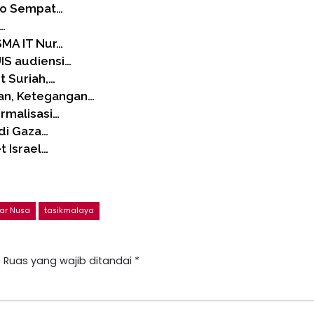
olo Sempat…
i…
SMA IT Nur…
UIS audiensi…
t Suriah,…
an, Ketegangan…
rmalisasi…
di Gaza…
t Israel…
ar Nusa
tasikmalaya
.
Ruas yang wajib ditandai
*