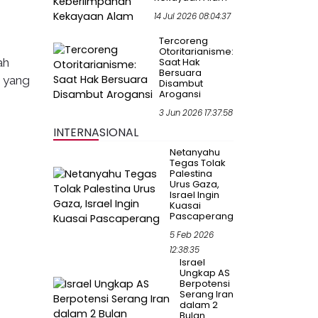
14 Jul 2026 08:04:37
Tercoreng
Otoritarianisme:
ah
Saat Hak
Bersuara
u yang
Disambut
Arogansi
3 Jun 2026 17:37:58
INTERNASIONAL
Netanyahu
Tegas Tolak
Palestina
Urus Gaza,
Israel Ingin
Kuasai
Pascaperang
5 Feb 2026
12:38:35
Israel
Ungkap AS
Berpotensi
Serang Iran
dalam 2
Bulan