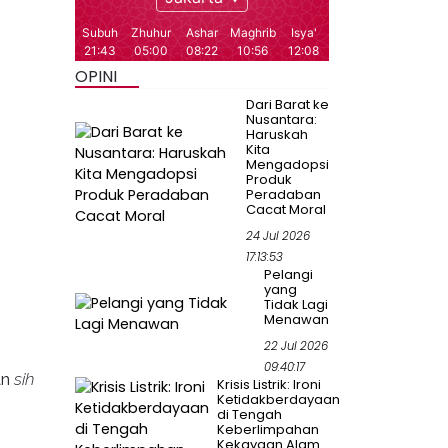
OPINI
Dari Barat ke
Nusantara:
Haruskah
Kita
Mengadopsi
Produk
Peradaban
Cacat Moral
24 Jul 2026
17:13:53
Pelangi
yang
Tidak Lagi
Menawan
22 Jul 2026
09:40:17
an
sih
Krisis Listrik: Ironi
Ketidakberdayaan
di Tengah
Keberlimpahan
Kekayaan Alam