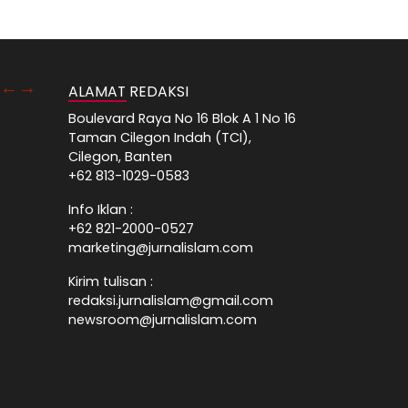
ALAMAT REDAKSI
Boulevard Raya No 16 Blok A 1 No 16
Taman Cilegon Indah (TCI),
Cilegon, Banten
+62 813-1029-0583
Info Iklan :
+62 821-2000-0527
marketing@jurnalislam.com
Kirim tulisan :
redaksi.jurnalislam@gmail.com
newsroom@jurnalislam.com