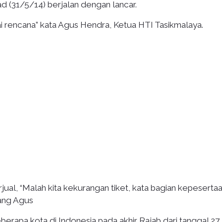
ad (31/5/14) berjalan dengan lancar.
uai rencana” kata Agus Hendra, Ketua HTI Tasikmalaya.
erjual, “Malah kita kekurangan tiket, kata bagian kepeserta
Kang Agus
berapa kota di Indonesia pada akhir Rajab dari tanggal 27