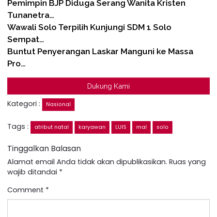
Pemimpin BJP Diduga Serang Wanita Kristen
Tunanetra…
Wawali Solo Terpilih Kunjungi SDM 1 Solo
Sempat…
Buntut Penyerangan Laskar Manguni ke Massa
Pro…
Dukung Kami
Kategori :
Nasional
Tags :
atribut natal
karyawan
LUIS
mal
solo
Tinggalkan Balasan
Alamat email Anda tidak akan dipublikasikan.
Ruas yang
wajib ditandai
*
Comment
*