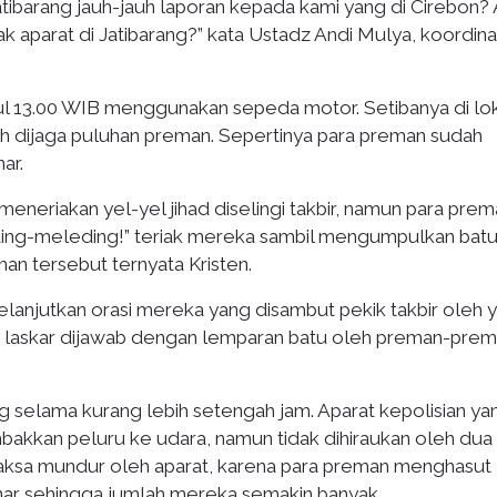
ibarang jauh-jauh laporan kepada kami yang di Cirebon?
k aparat di Jatibarang?” kata Ustadz Andi Mulya, koordina
kul 13.00 WIB menggunakan sepeda motor. Setibanya di lok
 dijaga puluhan preman. Sepertinya para preman sudah
ar.
eriakan yel-yel jihad diselingi takbir, namun para prema
ing-meleding!” teriak mereka sambil mengumpulkan batu
an tersebut ternyata Kristen.
elanjutkan orasi mereka yang disambut pekik takbir oleh 
asi laskar dijawab dengan lemparan batu oleh preman-pre
g selama kurang lebih setengah jam. Aparat kepolisian ya
akkan peluru ke udara, namun tidak dihiraukan oleh dua 
ipaksa mundur oleh aparat, karena para preman menghasut
nar sehingga jumlah mereka semakin banyak.