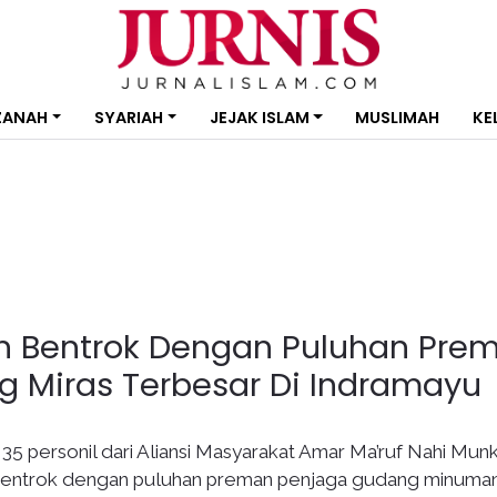
ZANAH
SYARIAH
JEJAK ISLAM
MUSLIMAH
KE
on Bentrok Dengan Puluhan Pre
g Miras Terbesar Di Indramayu
 35 personil dari Aliansi Masyarakat Amar Ma’ruf Nahi Mun
entrok dengan puluhan preman penjaga gudang minuma