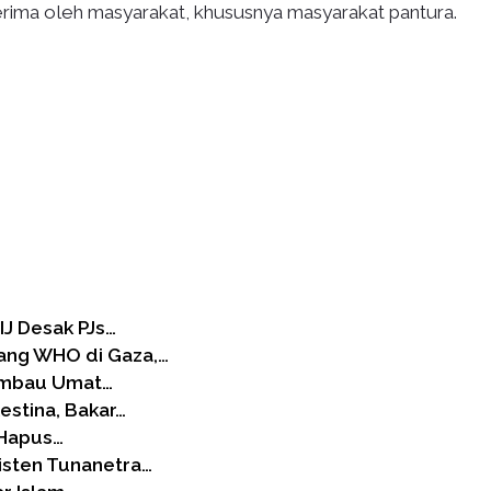
erima oleh masyarakat, khususnya masyarakat pantura.
IJ Desak PJs…
ang WHO di Gaza,…
Imbau Umat…
estina, Bakar…
 Hapus…
isten Tunanetra…