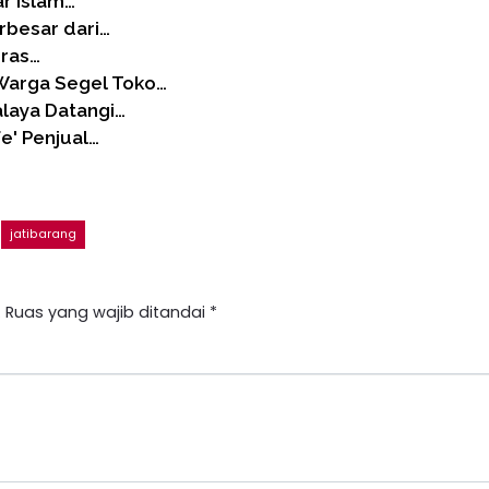
ar Islam…
rbesar dari…
eras…
Warga Segel Toko…
alaya Datangi…
e' Penjual…
jatibarang
.
Ruas yang wajib ditandai
*