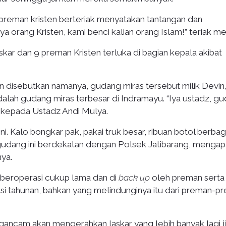
 preman kristen berteriak menyatakan tantangan dan
a orang Kristen, kami benci kalian orang Islam!” teriak m
skar dan 9 preman Kristen terluka di bagian kepala akibat
 disebutkan namanya, gudang miras tersebut milik Devin
alah gudang miras terbesar di Indramayu. “Iya ustadz, g
ya kepada Ustadz Andi Mulya.
i. Kalo bongkar pak, pakai truk besar, ribuan botol berbag
gudang ini berdekatan dengan Polsek Jatibarang, mengap
ya.
 beroperasi cukup lama dan di
back up
oleh preman serta
si tahunan, bahkan yang melindunginya itu dari preman-p
ancam akan mengerahkan laskar yang lebih banyak lagi j