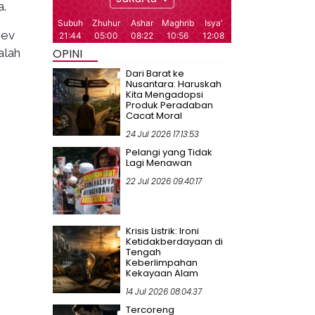
a.
rev
alah
OPINI
Dari Barat ke
Nusantara: Haruskah
Kita Mengadopsi
Produk Peradaban
Cacat Moral
24 Jul 2026 17:13:53
Pelangi yang Tidak
Lagi Menawan
22 Jul 2026 09:40:17
Krisis Listrik: Ironi
Ketidakberdayaan di
Tengah
Keberlimpahan
Kekayaan Alam
14 Jul 2026 08:04:37
Tercoreng