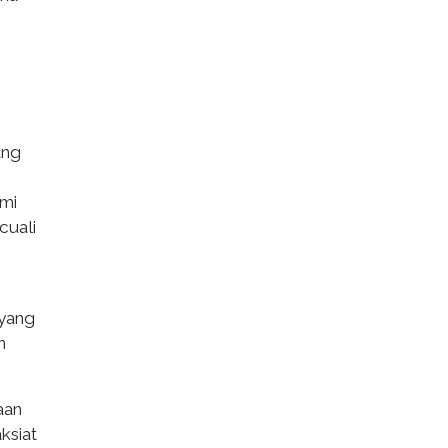
ang
ami
cuali
yang
n
aan
ksiat