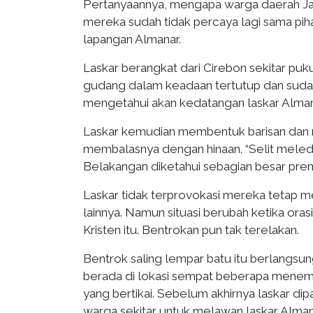
Pertanyaannya, mengapa warga daerah Jat
mereka sudah tidak percaya lagi sama piha
lapangan Almanar.
Laskar berangkat dari Cirebon sekitar pu
gudang dalam keadaan tertutup dan sudah
mengetahui akan kedatangan laskar Alman
Laskar kemudian membentuk barisan dan men
membalasnya dengan hinaan. “Selit meled
Belakangan diketahui sebagian besar prem
Laskar tidak terprovokasi mereka tetap m
lainnya. Namun situasi berubah ketika or
Kristen itu. Bentrokan pun tak terelakan.
Bentrok saling lempar batu itu berlangsun
berada di lokasi sempat beberapa menemb
yang bertikai. Sebelum akhirnya laskar d
warga sekitar untuk melawan laskar Alma