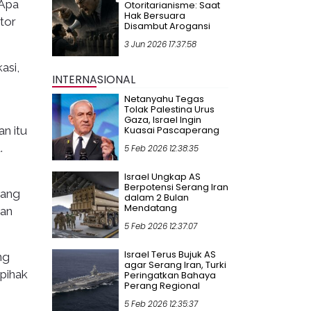
 Apa
Otoritarianisme: Saat
Hak Bersuara
tor
Disambut Arogansi
3 Jun 2026 17:37:58
asi,
INTERNASIONAL
Netanyahu Tegas
Tolak Palestina Urus
Gaza, Israel Ingin
n itu
Kuasai Pascaperang
.
5 Feb 2026 12:38:35
Israel Ungkap AS
Berpotensi Serang Iran
yang
dalam 2 Bulan
Mendatang
man
5 Feb 2026 12:37:07
Israel Terus Bujuk AS
ng
agar Serang Iran, Turki
pihak
Peringatkan Bahaya
Perang Regional
5 Feb 2026 12:35:37