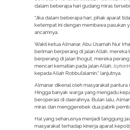
dalam beberapa hari gudang miras tersebut
“Jika dalam beberapa hari, pihak aparat ti
ketempat ini dengan membawa pasukan yang
ancamnya.
Wakil ketua Almanar, Abu Usamah Nur Irh
beriman berperang di jalan Allah, mereka
berperang di jalan thogut, mereka perang c
mencari kematian pada jalan Allah,
Isykar
kepada Allah Robbul’alamin,” lanjutnya.
Almanar dikenal oleh masyarakat pantura
Hingga banyak warga yang mengadu kepa
beroperasi di daerahnya. Bulan lalu, Alman
miras dan menggerebek dua pabrik pembua
Hal yang seharusnya menjadi tanggung ja
masyarakat terhadap kinerja aparat kepoli