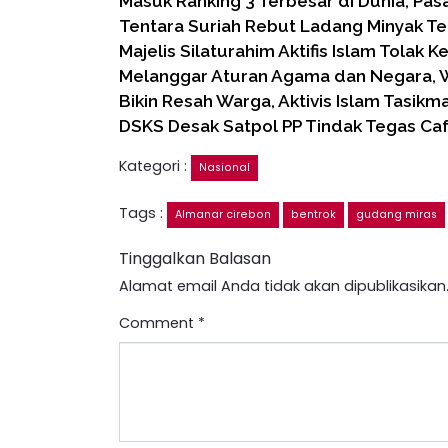
Masuk Ranking 3 Terbesar di Dunia, Pas
Tentara Suriah Rebut Ladang Minyak Te
Majelis Silaturahim Aktifis Islam Tolak K
Melanggar Aturan Agama dan Negara, 
Bikin Resah Warga, Aktivis Islam Tasikm
DSKS Desak Satpol PP Tindak Tegas Caf
Kategori :
Nasional
Tags :
Almanar cirebon
bentrok
gudang miras
Tinggalkan Balasan
Alamat email Anda tidak akan dipublikasikan
Comment
*