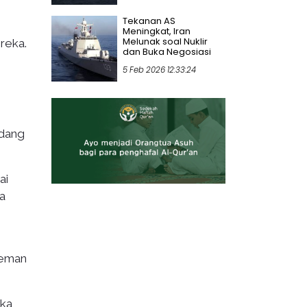
Tekanan AS
Meningkat, Iran
Melunak soal Nuklir
ereka.
dan Buka Negosiasi
5 Feb 2026 12:33:24
,
udang
ai
a
reman
ika