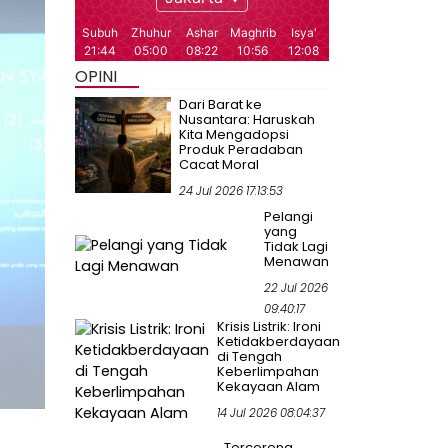
OPINI
Dari Barat ke
Nusantara: Haruskah
Kita Mengadopsi
Produk Peradaban
Cacat Moral
24 Jul 2026 17:13:53
Pelangi
yang
Tidak Lagi
Menawan
22 Jul 2026
09:40:17
Krisis Listrik: Ironi
Ketidakberdayaan
di Tengah
Keberlimpahan
Kekayaan Alam
14 Jul 2026 08:04:37
Tercoreng