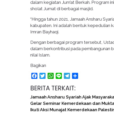
dalam kegiatan Jum’at Berkah. Program i
sholat Jumat di berbagai masjid.
“Hingga tahun 2021, Jamaah Ansharu Syaria
kabupaten. Ini adalah bentuk kepedulian
Imran Bayhaqi.
Dengan berbagai program tersebut, Ustad
dalam berkontribusi pada pembangunan b
nilai Islam.
Bagikan
Facebook
Twitter
WhatsApp
Line
Telegram
Share
BERITA TERKAIT:
Jamaah Ansharu Syariah Ajak Masyarakat
Gelar Seminar Kemerdekaan dan Mukta
Ikuti Aksi Munajat Kemerdekaan Palesti