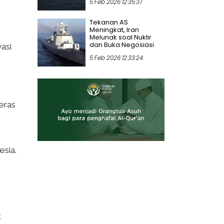
5 Feb 2026 12:35:37
Tekanan AS
Meningkat, Iran
Melunak soal Nuklir
dan Buka Negosiasi
asi
5 Feb 2026 12:33:24
eras
esia.
t