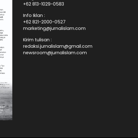
+62 813-1029-0583
Info Iklan :
+62 821-2000-0527
marketing@jurnalislam.com
Kirim tulisan :
redaksi.jurnalislam@gmail.com
newsroom@jurnalislam.com