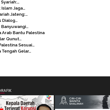
 Syariah:…
 Islam Jaga…
ariah Jateng:…
s Dialog…
UI Banyuwangi…
 Arab Bantu Palestina
lar Qunut…
alestina Sesuai…
a Tengah Gelar…
GRAFIK