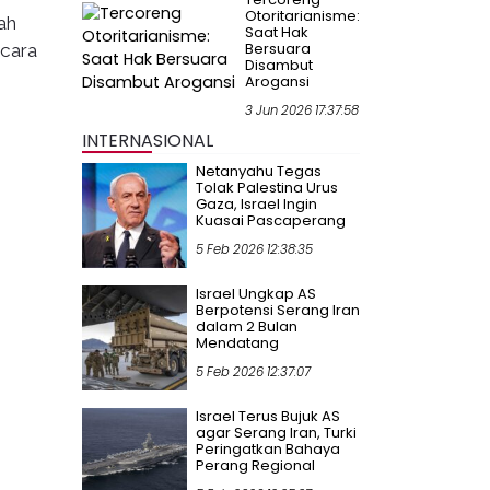
Otoritarianisme:
ah
Saat Hak
Bersuara
icara
Disambut
Arogansi
3 Jun 2026 17:37:58
INTERNASIONAL
Netanyahu Tegas
Tolak Palestina Urus
Gaza, Israel Ingin
Kuasai Pascaperang
5 Feb 2026 12:38:35
Israel Ungkap AS
Berpotensi Serang Iran
dalam 2 Bulan
Mendatang
5 Feb 2026 12:37:07
Israel Terus Bujuk AS
agar Serang Iran, Turki
Peringatkan Bahaya
Perang Regional