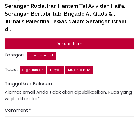
Serangan Rudal Iran Hantam Tel Aviv dan Haifa,…
Serangan Bertubi-tubi Brigade Al-Quds &…
Jurnalis Palestina Tewas dalam Serangan Israel
di…
Dukung Kami
Kategori :
Internasional
Tags :
afghanistan
faryab
Mujahidin IIA
Tinggalkan Balasan
Alamat email Anda tidak akan dipublikasikan.
Ruas yang
wajib ditandai
*
Comment
*