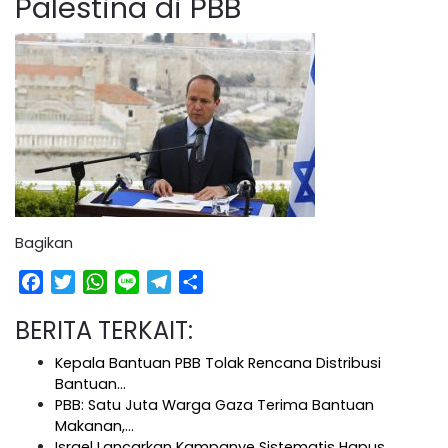
Palestina di PBB
Bagikan
Facebook
Twitter
WhatsApp
Line
Telegram
Share
BERITA TERKAIT:
Kepala Bantuan PBB Tolak Rencana Distribusi
Bantuan…
PBB: Satu Juta Warga Gaza Terima Bantuan
Makanan,…
Israel Lancarkan Kampanye Sistematis Hapus…