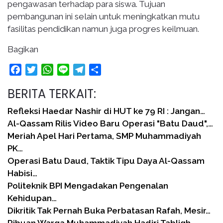
pengawasan terhadap para siswa. Tujuan
pembangunan ini selain untuk meningkatkan mutu
fasilitas pendidikan namun juga progres keilmuan.
Bagikan
Facebook
Twitter
WhatsApp
Line
Telegram
Share
BERITA TERKAIT:
Refleksi Haedar Nashir di HUT ke 79 RI : Jangan…
Al-Qassam Rilis Video Baru Operasi "Batu Daud",…
Meriah Apel Hari Pertama, SMP Muhammadiyah
PK…
Operasi Batu Daud, Taktik Tipu Daya Al-Qassam
Habisi…
Politeknik BPI Mengadakan Pengenalan
Kehidupan…
Dikritik Tak Pernah Buka Perbatasan Rafah, Mesir…
Ribuan Warga Muhammadiyah Hadiri Tabligh