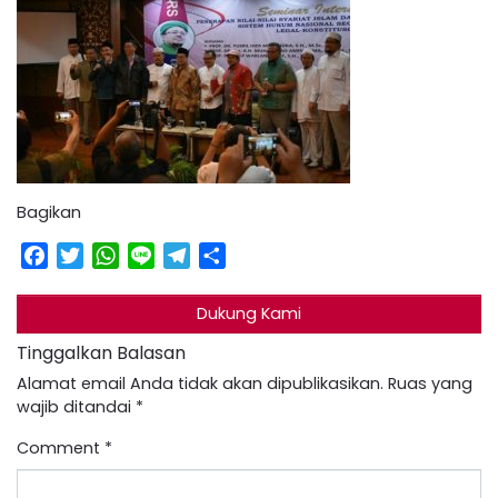
Bagikan
Facebook
Twitter
WhatsApp
Line
Telegram
Share
Dukung Kami
Tinggalkan Balasan
Alamat email Anda tidak akan dipublikasikan.
Ruas yang
wajib ditandai
*
Comment
*