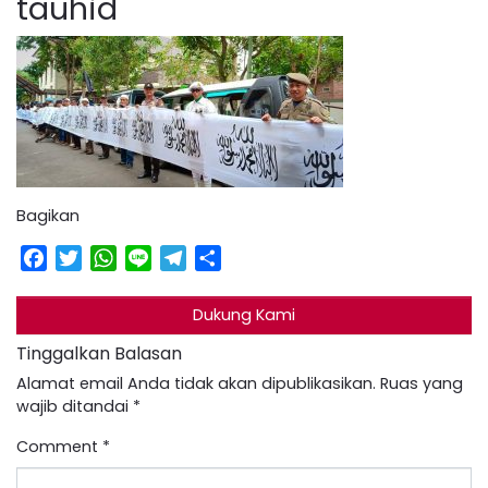
tauhid
Bagikan
Facebook
Twitter
WhatsApp
Line
Telegram
Share
Dukung Kami
Tinggalkan Balasan
Alamat email Anda tidak akan dipublikasikan.
Ruas yang
wajib ditandai
*
Comment
*