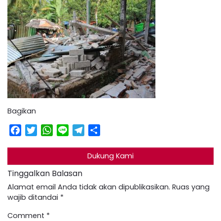
Bagikan
Facebook
Twitter
WhatsApp
Line
Telegram
Share
Dukung Kami
Tinggalkan Balasan
Alamat email Anda tidak akan dipublikasikan.
Ruas yang
wajib ditandai
*
Comment
*